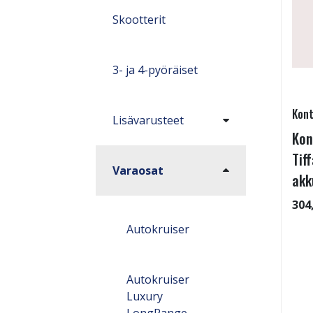
Skootterit
3- ja 4-pyöräiset
Kont
Lisävarusteet
Kon
Tif
Varaosat
akk
304
Autokruiser
Autokruiser
Luxury
LongRange