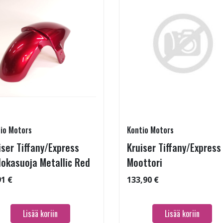
io Motors
Kontio Motors
iser Tiffany/Express
Kruiser Tiffany/Express
lokasuoja Metallic Red
Moottori
91 €
133,90 €
Lisää koriin
Lisää koriin