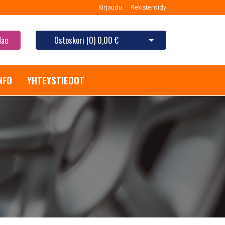
Kirjaudu
Rekisteröidy
Hae
Ostoskori (
0
)
0,00 €
Avaa ostoskori
NFO
YHTEYSTIEDOT