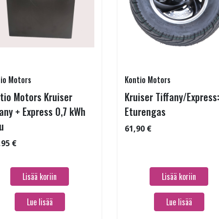
io Motors
Kontio Motors
tio Motors Kruiser
Kruiser Tiffany/Express
fany + Express 0,7 kWh
Eturengas
u
61,90 €
,95 €
Lisää koriin
Lisää koriin
Lue lisää
Lue lisää