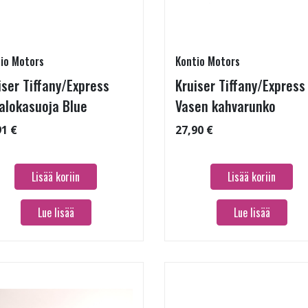
io Motors
Kontio Motors
iser Tiffany/Express
Kruiser Tiffany/Express
alokasuoja Blue
Vasen kahvarunko
91 €
27,90 €
Lisää koriin
Lisää koriin
Lue lisää
Lue lisää