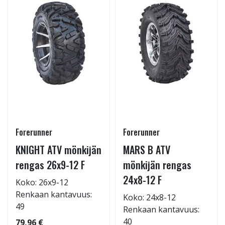
Forerunner
Forerunner
KNIGHT ATV mönkijän
MARS B ATV
rengas 26x9-12 F
mönkijän rengas
24x8-12 F
Koko: 26x9-12
Renkaan kantavuus:
Koko: 24x8-12
49
Renkaan kantavuus:
40
79,96 €