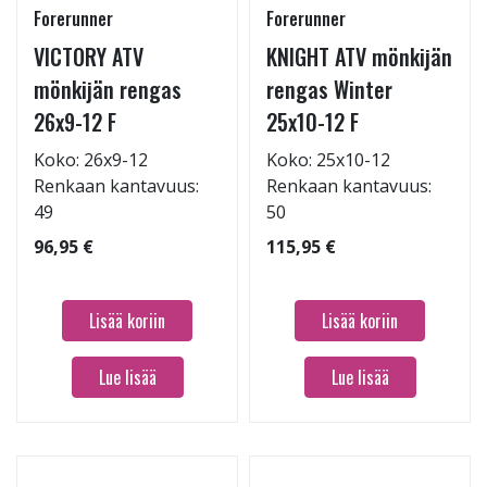
Forerunner
Forerunner
VICTORY ATV
KNIGHT ATV mönkijän
mönkijän rengas
rengas Winter
26x9-12 F
25x10-12 F
Koko: 26x9-12
Koko: 25x10-12
Renkaan kantavuus:
Renkaan kantavuus:
49
50
96,95 €
115,95 €
Lisää koriin
Lisää koriin
Lue lisää
Lue lisää