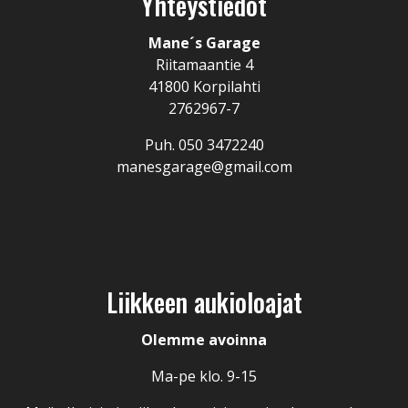
Yhteystiedot
Mane´s Garage
Riitamaantie 4
41800 Korpilahti
2762967-7
Puh.
050 3472240
manesgarage@gmail.com
Liikkeen aukioloajat
Olemme avoinna
Ma-pe klo. 9-15