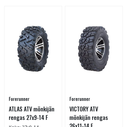
Forerunner
Forerunner
ATLAS ATV mönkijän
VICTORY ATV
rengas 27x9-14 F
mönkijän rengas
26x11-14 F