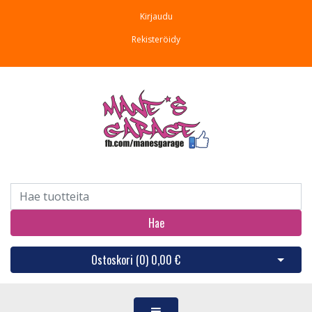
Kirjaudu
Rekisteröidy
Hae
Ostoskori (
0
)
0,00 €
Avaa os