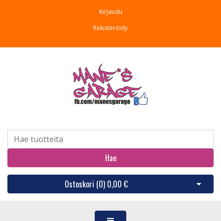
Kirjaudu
Rekisteröidy
Hae
Ostoskori (
0
)
0,00 €
Avaa os