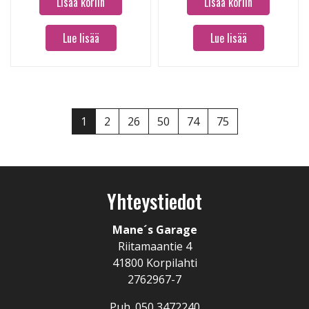
Lisää koriin
Lisää koriin
Lue lisää
Lue lisää
1
2
26
50
74
75
Yhteystiedot
Mane´s Garage
Riitamaantie 4
41800 Korpilahti
2762967-7
Puh.
050 3472240