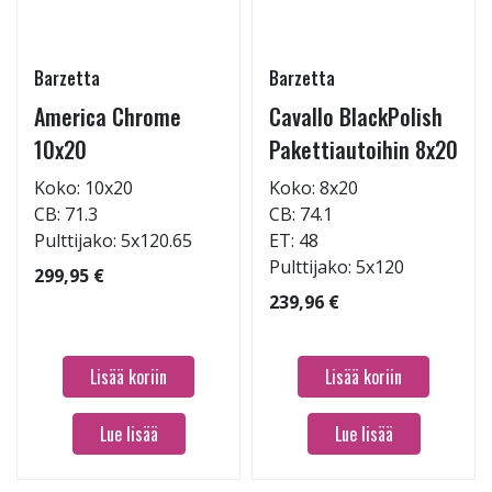
Barzetta
Barzetta
America Chrome
Cavallo BlackPolish
10x20
Pakettiautoihin 8x20
Koko: 10x20
Koko: 8x20
CB: 71.3
CB: 74.1
Pulttijako: 5x120.65
ET: 48
Pulttijako: 5x120
299,95 €
239,96 €
Lisää koriin
Lisää koriin
Lue lisää
Lue lisää