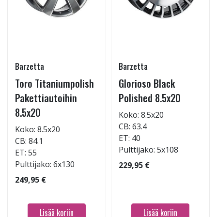
Barzetta
Barzetta
Toro Titaniumpolish
Glorioso Black
Pakettiautoihin
Polished 8.5x20
8.5x20
Koko: 8.5x20
CB: 63.4
Koko: 8.5x20
ET: 40
CB: 84.1
Pulttijako: 5x108
ET: 55
Pulttijako: 6x130
229,95 €
249,95 €
Lisää koriin
Lisää koriin