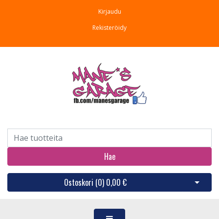
Kirjaudu
Rekisteröidy
Hae
Ostoskori (
0
)
0,00 €
Avaa os