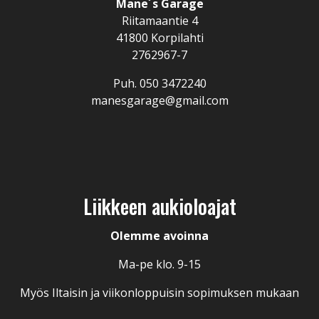
Mane´s Garage
Riitamaantie 4
41800 Korpilahti
2762967-7
Puh.
050 3472240
manesgarage@gmail.com
Liikkeen aukioloajat
Olemme avoinna
Ma-pe klo. 9-15
Myös Iltaisin ja viikonloppuisin sopimuksen mukaan