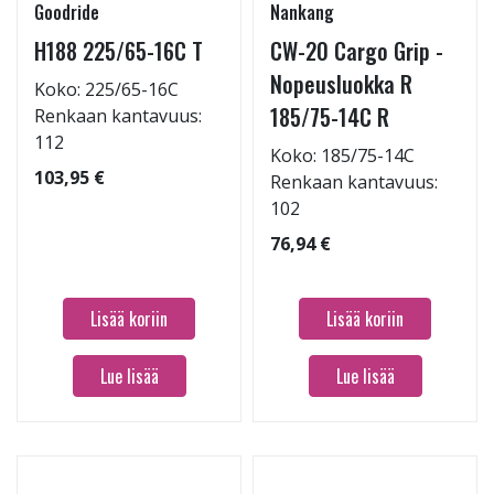
Goodride
Nankang
H188 225/65-16C T
CW-20 Cargo Grip -
Nopeusluokka R
Koko: 225/65-16C
185/75-14C R
Renkaan kantavuus:
112
Koko: 185/75-14C
103,95 €
Renkaan kantavuus:
102
76,94 €
Lisää koriin
Lisää koriin
Lue lisää
Lue lisää