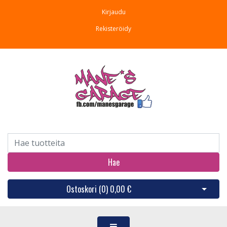
Kirjaudu
Rekisteröidy
Hae
Ostoskori (
0
)
0,00 €
Avaa os