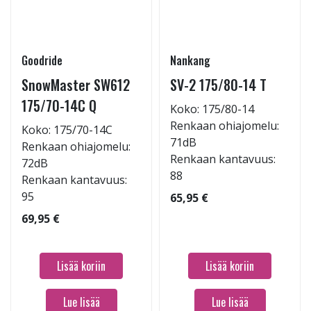
Goodride
Nankang
SnowMaster SW612
SV-2 175/80-14 T
175/70-14C Q
Koko: 175/80-14
Renkaan ohiajomelu:
Koko: 175/70-14C
71dB
Renkaan ohiajomelu:
Renkaan kantavuus:
72dB
88
Renkaan kantavuus:
95
65,95 €
69,95 €
Lisää koriin
Lisää koriin
Lue lisää
Lue lisää