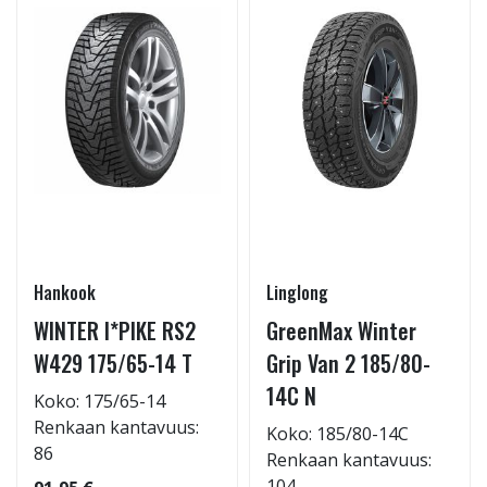
Hankook
Linglong
WINTER I*PIKE RS2
GreenMax Winter
W429 175/65-14 T
Grip Van 2 185/80-
14C N
Koko: 175/65-14
Renkaan kantavuus:
Koko: 185/80-14C
86
Renkaan kantavuus:
104