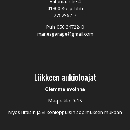
Riitamaantie 4
41800 Korpilahti
2762967-7
Puh.
050 3472240
manesgarage@gmail.com
Liikkeen aukioloajat
Olemme avoinna
Ma-pe klo. 9-15
Myös Iltaisin ja viikonloppuisin sopimuksen mukaan