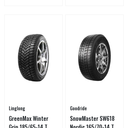
Linglong
Goodride
GreenMax Winter
SnowMaster SW618
Grip 185/65-14 T
Nordic 165/70-14 T