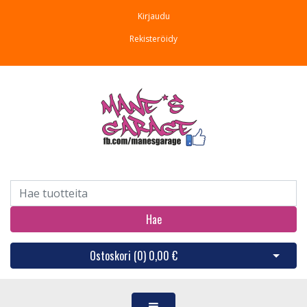
Kirjaudu
Rekisteröidy
Hae
Ostoskori (
0
)
0,00 €
Avaa os