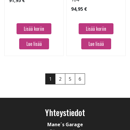
91,95 €
94,95 €
Lisää koriin
Lisää koriin
Lue lisää
Lue lisää
1
2
5
6
Yhteystiedot
Mane´s Garage