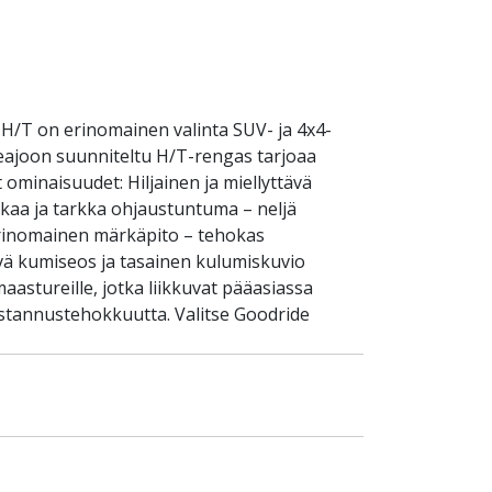
H/T on erinomainen valinta SUV- ja 4x4-
tieajoon suunniteltu H/T-rengas tarjoaa
ominaisuudet: Hiljainen ja miellyttävä
akaa ja tarkka ohjaustuntuma – neljä
 Erinomainen märkäpito – tehokas
tävä kumiseos ja tasainen kulumiskuvio
astureille, jotka liikkuvat pääasiassa
ustannustehokkuutta. Valitse Goodride