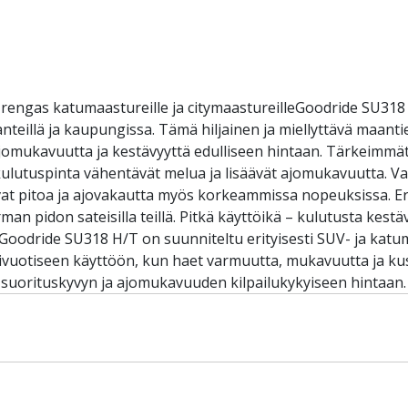
rengas katumaastureille ja citymaastureilleGoodride SU318 
anteillä ja kaupungissa. Tämä hiljainen ja miellyttävä maan
omukavuutta ja kestävyyttä edulliseen hintaan. Tärkeimmät 
kulutuspinta vähentävät melua ja lisäävät ajomukavuutta. V
ntavat pitoa ja ajovakautta myös korkeammissa nopeuksissa.
rman pidon sateisilla teillä. Pitkä käyttöikä – kulutusta kes
Goodride SU318 H/T on suunniteltu erityisesti SUV- ja katuma
ärivuotiseen käyttöön, kun haet varmuutta, mukavuutta ja k
 suorituskyvyn ja ajomukavuuden kilpailukykyiseen hintaan.