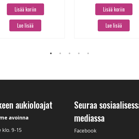
Lisää koriin
Lisää koriin
Lue lisää
Lue lisää
keen aukioloajat
Seuraa sosiaalisess
mediassa
me avoinna
 klo. 9-15
Facebook