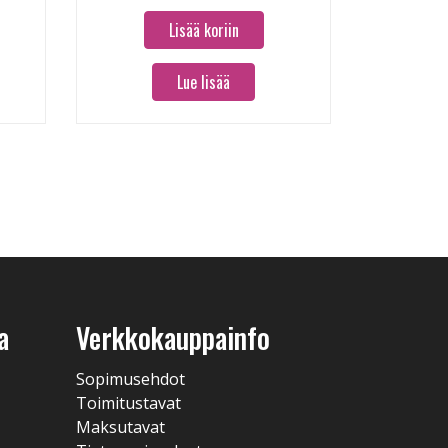
Lisää koriin
Lue lisää
a
Verkkokauppainfo
Sopimusehdot
Toimitustavat
Maksutavat