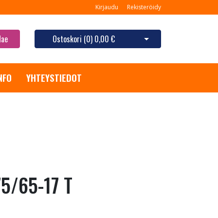
Kirjaudu
Rekisteröidy
Hae
Ostoskori (
0
)
0,00 €
Avaa ostoskori
NFO
YHTEYSTIEDOT
5/65-17 T