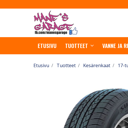
ETUSIVU
TUOTTEET
VANNE JA 
Etusivu
Tuotteet
Kesärenkaat
17-t