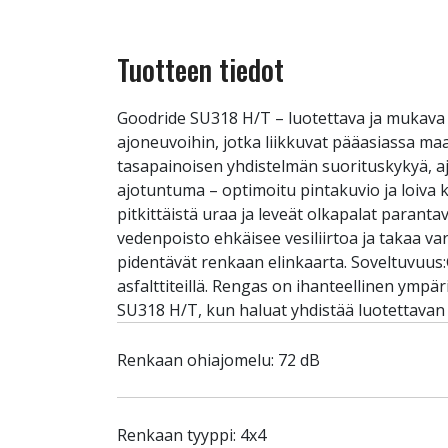
Tuotteen tiedot
Goodride SU318 H/T – luotettava ja mukava 
ajoneuvoihin, jotka liikkuvat pääasiassa ma
tasapainoisen yhdistelmän suorituskykyä, aj
ajotuntuma – optimoitu pintakuvio ja loiva 
pitkittäistä uraa ja leveät olkapalat para
vedenpoisto ehkäisee vesiliirtoa ja takaa va
pidentävät renkaan elinkaarta. Soveltuvuus:
asfalttiteillä. Rengas on ihanteellinen ymp
SU318 H/T, kun haluat yhdistää luotettavan
Renkaan ohiajomelu: 72 dB
Renkaan tyyppi: 4x4