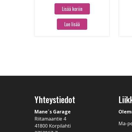
Lisää koriin
Lue lisää
Yhteystiedot
Liik
Mane´s Garage
Olem
Riitamaantie 4
Ma-pe
41800 Korpilahti