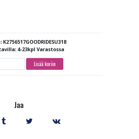
i: K2756517GOODRIDESU318
avilla:
4-23kpl Varastossa
Lisää koriin
Jaa