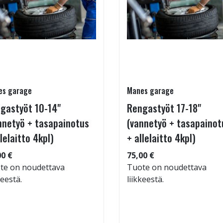
es garage
Manes garage
gastyöt 10-14"
Rengastyöt 17-18"
nnetyö + tasapainotus
(vannetyö + tasapainot
llelaitto 4kpl)
+ allelaitto 4kpl)
00 €
75,00 €
te on noudettava
Tuote on noudettava
keestä.
liikkeestä.