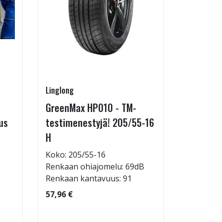
Linglong
Linglong
GreenMax HP010 - TM-
GreenMa
us
testimenestyjä! 205/55-16
testimen
H
V
Koko: 205/55-16
Koko: 19
Renkaan ohiajomelu: 69dB
Renkaan 
Renkaan kantavuus: 91
Renkaan 
57,96 €
60,96 €