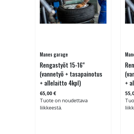
Manes garage
Man
-20 W
Rengastyöt 15-16"
Ren
(vannetyö + tasapainotus
(va
+ allelaitto 4kpl)
+ a
: 69dB
 99
65,00 €
55,
Tuote on noudettava
Tuo
liikkeestä.
liik