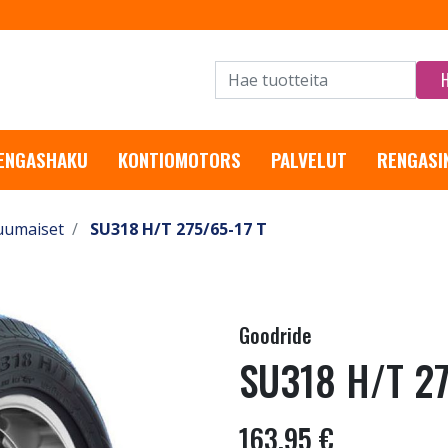
RENGASHAKU
KONTIOMOTORS
PALVELUT
RENGASI
uumaiset
SU318 H/T 275/65-17 T
Goodride
SU318 H/T 27
163,95 €