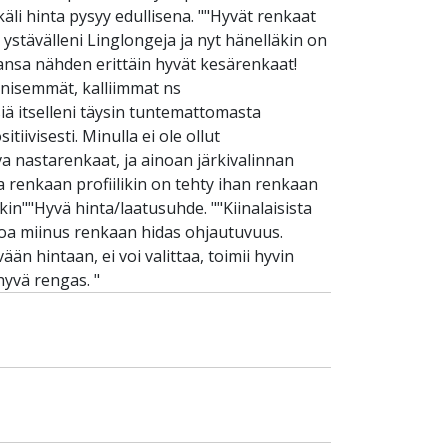
äli hinta pysyy edullisena. ""Hyvät renkaat
 ystävälleni Linglongeja ja nyt hänelläkin on
aansa nähden erittäin hyvät kesärenkaat!
äänisemmät, kalliimmat ns
iä itselleni täysin tuntemattomasta
tiivisesti. Minulla ei ole ollut
 nastarenkaat, ja ainoan järkivalinnan
a renkaan profiilikin on tehty ihan renkaan
kin""Hyvä hinta/laatusuhde. ""Kiinalaisista
Ainoa miinus renkaan hidas ohjautuvuus.
än hintaan, ei voi valittaa, toimii hyvin
uhyvä rengas. "