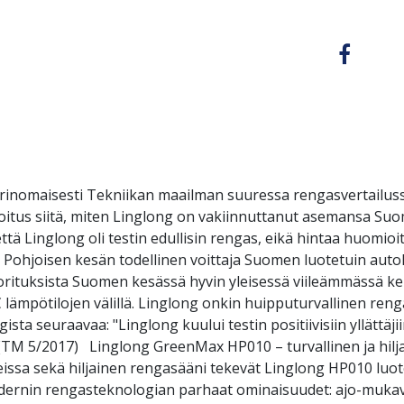
rinomaisesti Tekniikan maailman suuressa rengasvertailuss
soitus siitä, miten Linglong on vakiinnuttanut asemansa S
ttä Linglong oli testin edullisin rengas, eikä hintaa huomio
 Pohjoisen kesän todellinen voittaja Suomen luotetuin autol
uorituksista Suomen kesässä hyvin yleisessä viileämmässä kel
 C lämpötilojen välillä. Linglong onkin huipputurvallinen re
a seuraavaa: "Linglong kuului testin positiivisiin yllättäjiin. S
 (TM 5/2017) Linglong GreenMax HP010 – turvallinen ja hilj
issa sekä hiljainen rengasääni tekevät Linglong HP010 luo
dernin rengasteknologian parhaat ominaisuudet: ajo-mukavuu