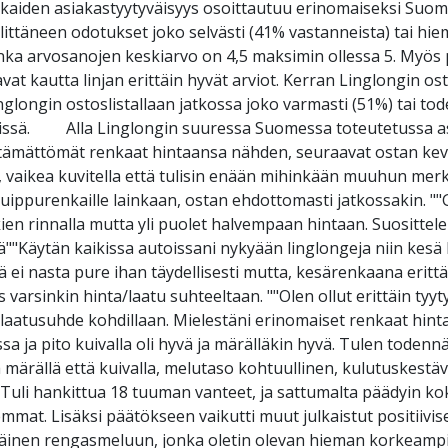
nkaiden asiakastyytyväisyys osoittautuu erinomaiseksi Suom
ittäneen odotukset joko selvästi (41% vastanneista) tai hiem
nka arvosanojen keskiarvo on 4,5 maksimin ollessa 5. Myös pi
 kautta linjan erittäin hyvät arviot. Kerran Linglongin os
glongin ostoslistallaan jatkossa joko varmasti (51%) tai tod
eissä. Alla Linglongin suuressa Suomessa toteutetussa as
mättömät renkaat hintaansa nähden, seuraavat ostan kevääl
 vaikea kuvitella että tulisin enään mihinkään muuhun merk
 huippurenkaille lainkaan, ostan ehdottomasti jatkossakin. "
 rinnalla mutta yli puolet halvempaan hintaan. Suosittelen
""Käytän kaikissa autoissani nykyään linglongeja niin kesä ku
lä ei nasta pure ihan täydellisesti mutta, kesärenkaana erittä
varsinkin hinta/laatu suhteeltaan. ""Olen ollut erittäin tyyt
-laatusuhde kohdillaan. Mielestäni erinomaiset renkaat hin
issa ja pito kuivalla oli hyvä ja märälläkin hyvä. Tulen tode
 märällä että kuivalla, melutaso kohtuullinen, kulutuskestäv
""Tuli hankittua 18 tuuman vanteet, ja sattumalta päädyin ko
semmat. Lisäksi päätökseen vaikutti muut julkaistut positiivi
yväinen rengasmeluun, jonka oletin olevan hieman korkeampi 