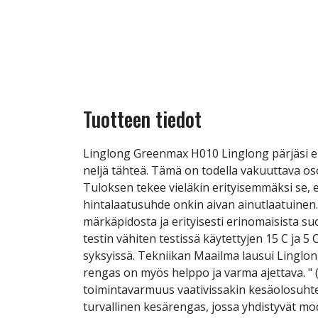
Tuotteen tiedot
Linglong Greenmax H010 Linglong pärjäsi e
neljä tähteä. Tämä on todella vakuuttava o
Tuloksen tekee vieläkin erityisemmäksi se, e
hintalaatusuhde onkin aivan ainutlaatuinen.
märkäpidosta ja erityisesti erinomaisista s
testin vähiten testissä käytettyjen 15 C ja 5
syksyissä. Tekniikan Maailma lausui Linglongist
rengas on myös helppo ja varma ajettava. "
toimintavarmuus vaativissakin kesäolosuhte
turvallinen kesärengas, jossa yhdistyvät mo