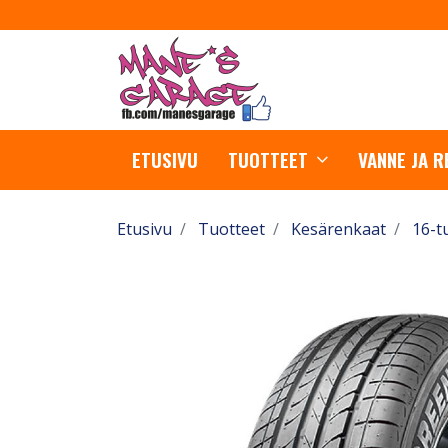
ETUSIVU
TUOTTEET
VANNE JA 
Etusivu
Tuotteet
Kesärenkaat
16-t