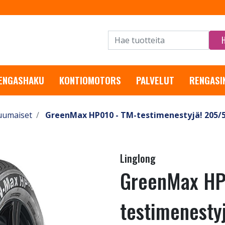
RENGASHAKU
KONTIOMOTORS
PALVELUT
RENGASI
uumaiset
GreenMax HP010 - TM-testimenestyjä! 205/5
Linglong
GreenMax HP
testimenesty