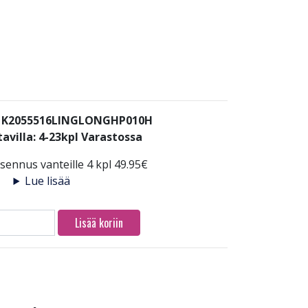
: K2055516LINGLONGHP010H
avilla:
4-23kpl Varastossa
ennus vanteille 4 kpl 49.95€
Lue lisää
Lisää koriin