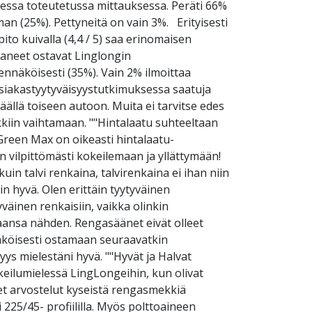
essa toteutetussa mittauksessa. Peräti 66%
an (25%). Pettyneitä on vain 3%. Erityisesti
to kuivalla (4,4 / 5) saa erinomaisen
taneet ostavat Linglongin
ennäköisesti (35%). Vain 2% ilmoittaa
iakastyytyväisyystutkimuksessa saatuja
lä toiseen autoon. Muita ei tarvitse edes
kiin vaihtamaan. ""Hintalaatu suhteeltaan
"Green Max on oikeasti hintalaatu-
 vilpittömästi kokeilemaan ja yllättymään!
in talvi renkaina, talvirenkaina ei ihan niin
in hyvä. Olen erittäin tyytyväinen
yväinen renkaisiin, vaikka olinkin
taansa nähden. Rengasäänet eivät olleet
nnäköisesti ostamaan seuraavatkin
yys mielestäni hyvä. ""Hyvät ja Halvat
keilumielessä LingLongeihin, kun olivat
set arvostelut kyseistä rengasmekkiä
225/45- profiililla. Myös polttoaineen