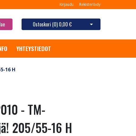
Kirjaudu
Rekisteröidy
Hae
Ostoskori (
0
)
0,00 €
Avaa ostoskori
NFO
YHTEYSTIEDOT
5-16 H
010 - TM-
jä! 205/55-16 H