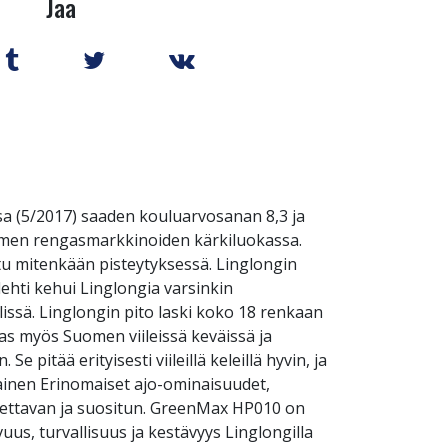
Jaa
a (5/2017) saaden kouluarvosanan 8,3 ja
uomen rengasmarkkinoiden kärkiluokassa.
itu mitenkään pisteytyksessä. Linglongin
ehti kehui Linglongia varsinkin
issä. Linglongin pito laski koko 18 renkaan
ngas myös Suomen viileissä keväissä ja
e pitää erityisesti viileillä keleillä hyvin, ja
ainen Erinomaiset ajo-ominaisuudet,
tettavan ja suositun. GreenMax HP010 on
s, turvallisuus ja kestävyys Linglongilla