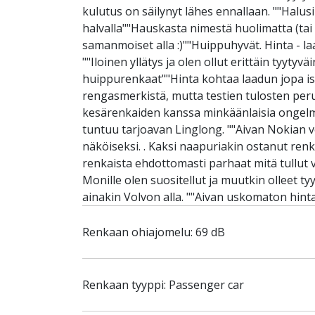
kulutus on säilynyt lähes ennallaan. ""Halusi
halvalla""Hauskasta nimestä huolimatta (tai s
samanmoiset alla :)""Huippuhyvät. Hinta - la
""Iloinen yllätys ja olen ollut erittäin tyy
huippurenkaat""Hinta kohtaa laadun jopa iso
rengasmerkistä, mutta testien tulosten peruste
kesärenkaiden kanssa minkäänlaisia ongelmi
tuntuu tarjoavan Linglong. ""Aivan Nokian ve
näköiseksi. . Kaksi naapuriakin ostanut renk
renkaista ehdottomasti parhaat mitä tullut v
Monille olen suositellut ja muutkin olleet ty
ainakin Volvon alla. ""Aivan uskomaton hint
Renkaan ohiajomelu: 69 dB
Renkaan tyyppi: Passenger car