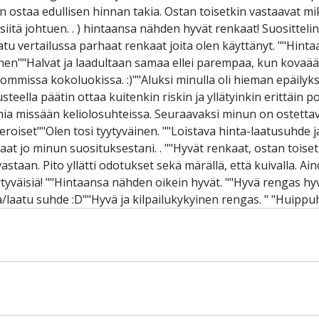
n ostaa edullisen hinnan takia. Ostan toisetkin vastaavat mik
iitä johtuen. . ) hintaansa nähden hyvät renkaat! Suosittelin
atu vertailussa parhaat renkaat joita olen käyttänyt. ""Hint
tyväinen""Halvat ja laadultaan samaa ellei parempaa, kun kova
mmissa kokoluokissa. :)""Aluksi minulla oli hieman epäilyks
ella päätin ottaa kuitenkin riskin ja yllätyinkin erittäin posi
a missään keliolosuhteissa. Seuraavaksi minun on ostettava
roiset""Olen tosi tyytyväinen. ""Loistava hinta-laatusuhde j
aat jo minun suosituksestani. . ""Hyvät renkaat, ostan toiset
astaan. Pito yllätti odotukset sekä märällä, että kuivalla. 
ytyväisiä! ""Hintaansa nähden oikein hyvät. ""Hyvä rengas hyvä
a/laatu suhde :D""Hyvä ja kilpailukykyinen rengas. " "Huipp