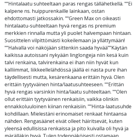
""Hintalaatu suhteeltaan paras rengas tällähetkellä. ""Ei
kalpene ns. huippurenkaille lainkaan, ostan
ehdottomasti jatkossakin. ""Green Max on oikeasti
hintalaatu-suhteeltaan hyvä rengas ns premium
merkkien rinnalla mutta yli puolet halvempaan hintaan.
Suosittelen vilpittömästi kokeilemaan ja yllättymään!
""Halvalla voi näköjään sittenkin saada hyvää""Käytän
kaikissa autoissani nykyään linglongeja niin kesä kuin
talvi renkaina, talvirenkaina ei ihan niin hyvät kun
kalliimmat, liikkeellelähdössä jäällä ei nasta pure ihan
täydellisesti mutta, kesärenkaana erittäin hyvä. Olen
erittäin tyytyväinen hinta/laatusuhteeseen. ""Erittän
hyvä rengas varsinkin hinta/laatu suhteeltaan. ""Olen
ollut erittäin tyytyväinen renkaisiin, vaikka olinkin
ennakkoluuloinen kiinan renkaisiin. ""Hinta-laatusuhde
kohdillaan. Mielestäni erinomaiset renkaat hintaansa
nähden. Rengasäänet eivät olleet häiritsevät, kuten
yleensä edullisissa renkaissa ja pito kuivalla oli hyvä ja
märälläkin hyvä. Tulen todennäköisesti ostamaan