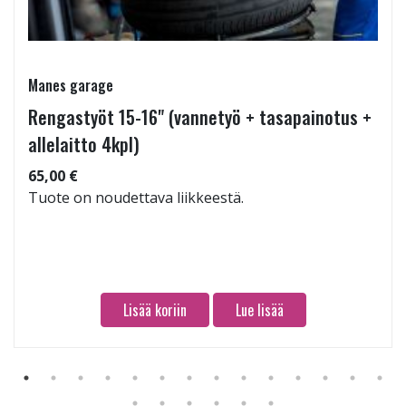
Manes garage
Rengastyöt 15-16" (vannetyö + tasapainotus +
allelaitto 4kpl)
65,00 €
Tuote on noudettava liikkeestä.
Lisää koriin
Lue lisää