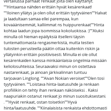
vertailussa parhaat renkaat joita olen käyttänyt.
""Hintaansa nähden erittäin hyvät kesärenkaat!
""Iloinen yllätys ja olen ollut erittäin tyytyväinen""Halvat
ja laadultaan samaa ellei parempaa, kun
kovaäänisemmät, kalliimmat ns huippurenkaat""Hinta
kohtaa laadun jopa isommissa kokoluokissa. :)""Aluksi
minulla oli hieman epäilyksiä itselleni täysin
tuntemattomasta rengasmerkistä, mutta testien
tulosten perusteella päätin ottaa kuitenkin riskin ja
yllätyinkin erittäin positiivisesti. Minulla ei ole ollut
kesärenkaiden kanssa minkäänlaisia ongelmia missään
keliolosuhteissa. Seuraavaksi minun on ostettava
nastarenkaat, ja ainoan järkivalinnan tuntuu
tarjoavan Linglong. ""Aivan Nokian veroiset""Olen tosi
tyytyväinen. ""Loistava hinta-laatusuhde ja renkaan
profiilikin on tehty ihan renkaan näköiseksi. . Kaksi
naapuriakin ostanut renkaat jo minun suosituksestani.
. ""Hyvät renkaat, ostan toisetkin""Hyvä
hinta/laatusuhde. ""Kiinalaisista renkaista ehdottomasti