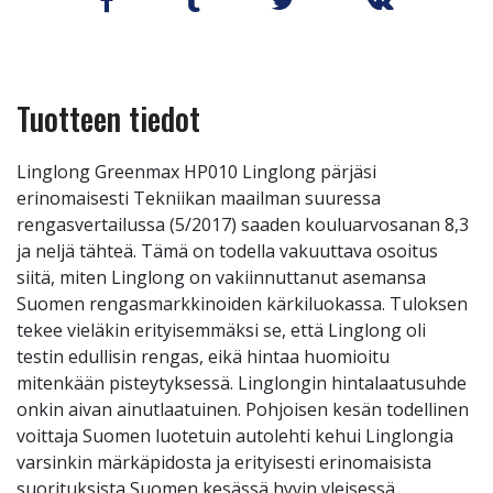
Tuotteen tiedot
Linglong Greenmax HP010 Linglong pärjäsi
erinomaisesti Tekniikan maailman suuressa
rengasvertailussa (5/2017) saaden kouluarvosanan 8,3
ja neljä tähteä. Tämä on todella vakuuttava osoitus
siitä, miten Linglong on vakiinnuttanut asemansa
Suomen rengasmarkkinoiden kärkiluokassa. Tuloksen
tekee vieläkin erityisemmäksi se, että Linglong oli
testin edullisin rengas, eikä hintaa huomioitu
mitenkään pisteytyksessä. Linglongin hintalaatusuhde
onkin aivan ainutlaatuinen. Pohjoisen kesän todellinen
voittaja Suomen luotetuin autolehti kehui Linglongia
varsinkin märkäpidosta ja erityisesti erinomaisista
suorituksista Suomen kesässä hyvin yleisessä