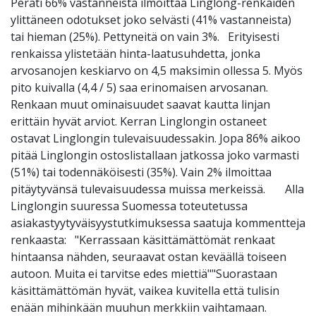
Peräti 66% vastanneista ilmoittaa Linglong-renkaiden
ylittäneen odotukset joko selvästi (41% vastanneista)
tai hieman (25%). Pettyneitä on vain 3%. Erityisesti
renkaissa ylistetään hinta-laatusuhdetta, jonka
arvosanojen keskiarvo on 4,5 maksimin ollessa 5. Myös
pito kuivalla (4,4 / 5) saa erinomaisen arvosanan.
Renkaan muut ominaisuudet saavat kautta linjan
erittäin hyvät arviot. Kerran Linglongin ostaneet
ostavat Linglongin tulevaisuudessakin. Jopa 86% aikoo
pitää Linglongin ostoslistallaan jatkossa joko varmasti
(51%) tai todennäköisesti (35%). Vain 2% ilmoittaa
pitäytyvänsä tulevaisuudessa muissa merkeissä. Alla
Linglongin suuressa Suomessa toteutetussa
asiakastyytyväisyystutkimuksessa saatuja kommentteja
renkaasta: "Kerrassaan käsittämättömät renkaat
hintaansa nähden, seuraavat ostan keväällä toiseen
autoon. Muita ei tarvitse edes miettiä""Suorastaan
käsittämättömän hyvät, vaikea kuvitella että tulisin
enään mihinkään muuhun merkkiin vaihtamaan.