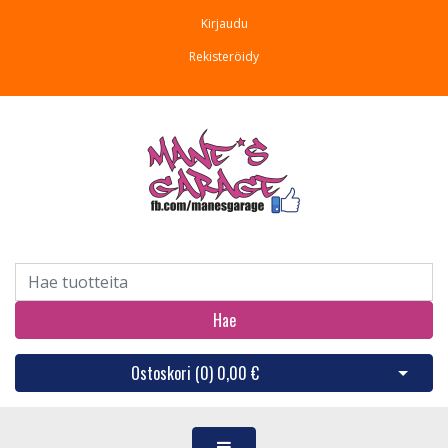
Kirjaudu
Rekisteröidy
Hae
Ostoskori (
0
)
0,00 €
Avaa os