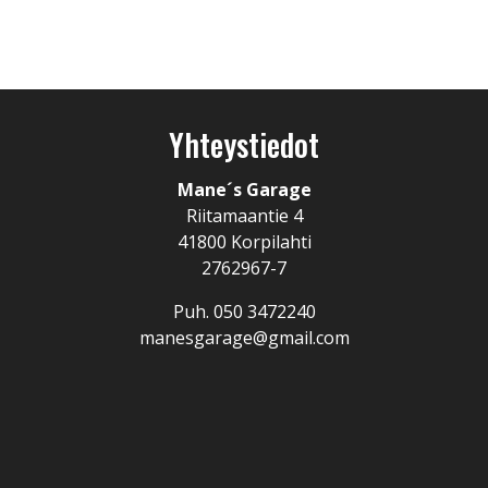
Yhteystiedot
Mane´s Garage
Riitamaantie 4
41800 Korpilahti
2762967-7
Puh.
050 3472240
manesgarage@gmail.com