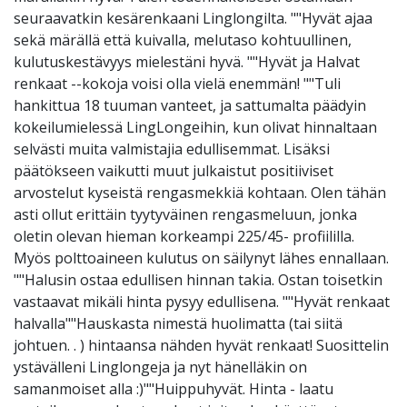
seuraavatkin kesärenkaani Linglongilta. ""Hyvät ajaa
sekä märällä että kuivalla, melutaso kohtuullinen,
kulutuskestävyys mielestäni hyvä. ""Hyvät ja Halvat
renkaat --kokoja voisi olla vielä enemmän! ""Tuli
hankittua 18 tuuman vanteet, ja sattumalta päädyin
kokeilumielessä LingLongeihin, kun olivat hinnaltaan
selvästi muita valmistajia edullisemmat. Lisäksi
päätökseen vaikutti muut julkaistut positiiviset
arvostelut kyseistä rengasmekkiä kohtaan. Olen tähän
asti ollut erittäin tyytyväinen rengasmeluun, jonka
oletin olevan hieman korkeampi 225/45- profiililla.
Myös polttoaineen kulutus on säilynyt lähes ennallaan.
""Halusin ostaa edullisen hinnan takia. Ostan toisetkin
vastaavat mikäli hinta pysyy edullisena. ""Hyvät renkaat
halvalla""Hauskasta nimestä huolimatta (tai siitä
johtuen. . ) hintaansa nähden hyvät renkaat! Suosittelin
ystävälleni Linglongeja ja nyt hänelläkin on
samanmoiset alla :)""Huippuhyvät. Hinta - laatu