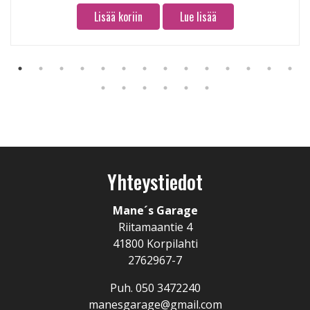
Lisää koriin
Lue lisää
Yhteystiedot
Mane´s Garage
Riitamaantie 4
41800 Korpilahti
2762967-7
Puh.
050 3472240
manesgarage@gmail.com