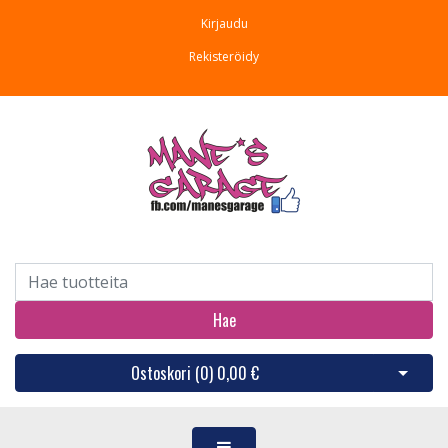
Kirjaudu
Rekisteröidy
Hae
Ostoskori (
0
)
0,00 €
Avaa os