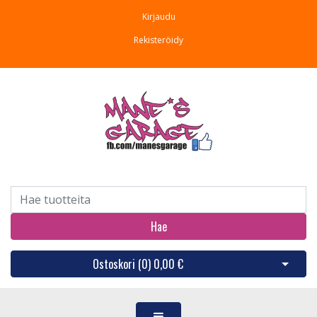
Kirjaudu
Rekisteröidy
Hae
Ostoskori (
0
)
0,00 €
Avaa os