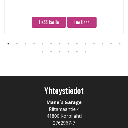
Lisää koriin
Lue lisää
Yhteystiedot
Mane´s Garage
Riitamaantie 4
41800 Korpilahti
2762967-7