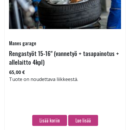
Manes garage
Rengastyöt 15-16" (vannetyö + tasapainotus +
allelaitto 4kpl)
65,00 €
Tuote on noudettava liikkeestä.
Lisää koriin
Lue lisää