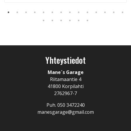
Yhteystiedot
Mane´s Garage
Riitamaantie 4
41800 Korpilahti
2762967-7
Puh.
050 3472240
manesgarage@gmail.com