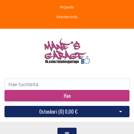
Kirjaudu
Rekisteröidy
Hae
Ostoskori (
0
)
0,00 €
Avaa os