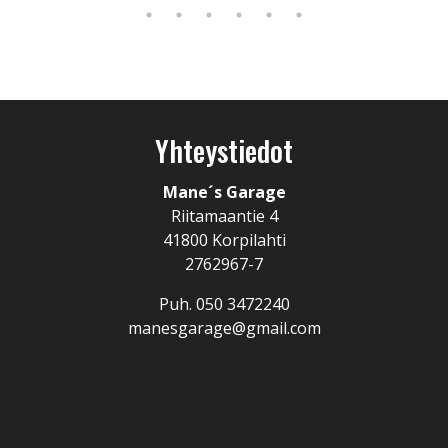
Yhteystiedot
Mane´s Garage
Riitamaantie 4
41800 Korpilahti
2762967-7
Puh.
050 3472240
manesgarage@gmail.com