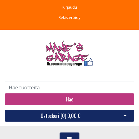
Kirjaudu
Rekisteröidy
Hae
Ostoskori (
0
)
0,00 €
Avaa os