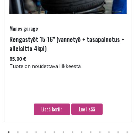
Manes garage
Rengastyöt 15-16" (vannetyö + tasapainotus +
allelaitto 4kpl)
65,00 €
Tuote on noudettava liikkeestä.
Lisää koriin
Lue lisää