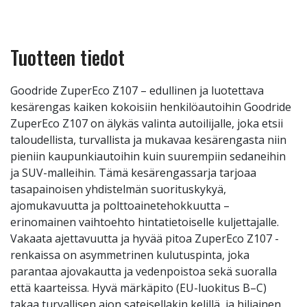
Tuotteen tiedot
Goodride ZuperEco Z107 – edullinen ja luotettava
kesärengas kaiken kokoisiin henkilöautoihin Goodride
ZuperEco Z107 on älykäs valinta autoilijalle, joka etsii
taloudellista, turvallista ja mukavaa kesärengasta niin
pieniin kaupunkiautoihin kuin suurempiin sedaneihin
ja SUV-malleihin. Tämä kesärengassarja tarjoaa
tasapainoisen yhdistelmän suorituskykyä,
ajomukavuutta ja polttoainetehokkuutta –
erinomainen vaihtoehto hintatietoiselle kuljettajalle.
Vakaata ajettavuutta ja hyvää pitoa ZuperEco Z107 -
renkaissa on asymmetrinen kulutuspinta, joka
parantaa ajovakautta ja vedenpoistoa sekä suoralla
että kaarteissa. Hyvä märkäpito (EU-luokitus B–C)
takaa turvallisen ajon sateisellakin kelillä, ja hiljainen