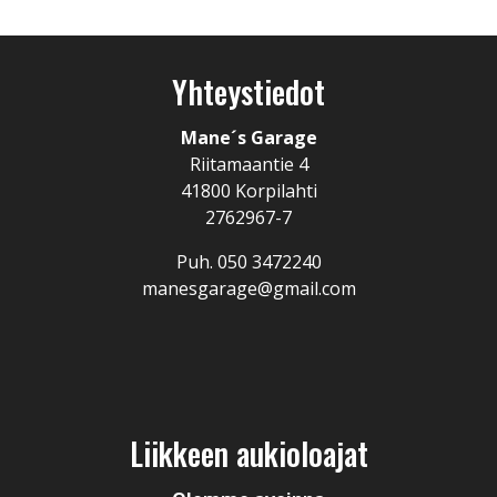
Yhteystiedot
Mane´s Garage
Riitamaantie 4
41800 Korpilahti
2762967-7
Puh.
050 3472240
manesgarage@gmail.com
Liikkeen aukioloajat