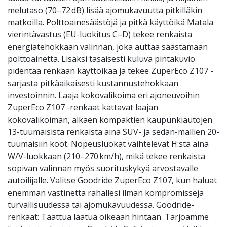
melutaso (70–72 dB) lisää ajomukavuutta pitkilläkin
matkoilla. Polttoainesäästöjä ja pitkä käyttöikä Matala
vierintävastus (EU-luokitus C–D) tekee renkaista
energiatehokkaan valinnan, joka auttaa säästämään
polttoainetta. Lisäksi tasaisesti kuluva pintakuvio
pidentää renkaan käyttöikää ja tekee ZuperEco Z107 -
sarjasta pitkäaikaisesti kustannustehokkaan
investoinnin. Laaja kokovalikoima eri ajoneuvoihin
ZuperEco Z107 -renkaat kattavat laajan
kokovalikoiman, alkaen kompaktien kaupunkiautojen
13-tuumaisista renkaista aina SUV- ja sedan-mallien 20-
tuumaisiin koot. Nopeusluokat vaihtelevat H:sta aina
W/V-luokkaan (210–270 km/h), mikä tekee renkaista
sopivan valinnan myös suorituskykyä arvostavalle
autoilijalle. Valitse Goodride ZuperEco Z107, kun haluat
enemmän vastinetta rahallesi ilman kompromisseja
turvallisuudessa tai ajomukavuudessa. Goodride-
renkaat: Taattua laatua oikeaan hintaan. Tarjoamme