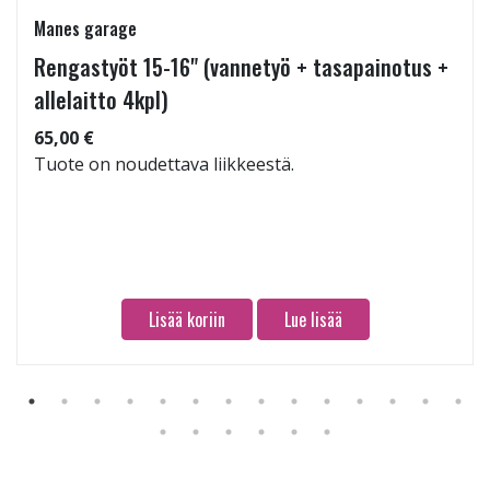
Manes garage
Rengastyöt 15-16" (vannetyö + tasapainotus +
allelaitto 4kpl)
65,00 €
Tuote on noudettava liikkeestä.
Lisää koriin
Lue lisää