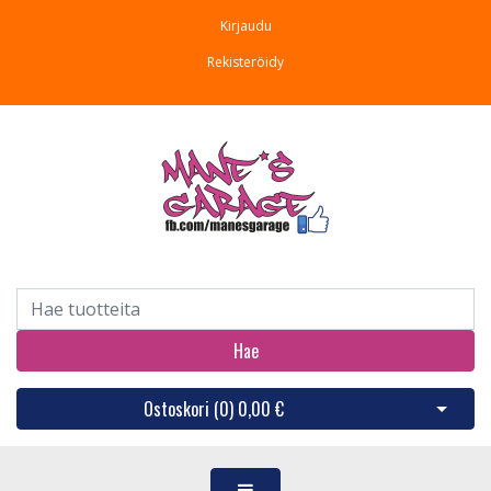
Kirjaudu
Rekisteröidy
Hae
Ostoskori (
0
)
0,00 €
Avaa os