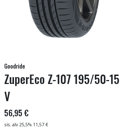
Goodride
ZuperEco Z-107 195/50-15
V
56,95 €
sis. alv 25,5% 11,57 €