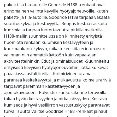
paketti- ja tila-autoille Goodride H188 -renkaat ovat
erinomainen valinta kevyille hyötyajoneuvoille, kuten
paketti- ja tila-autoille. Goodride H188 tarjoaa vakaata
suorituskykyä ja kestävyyttä. Rengas kestää raskaita
kuormia ja tarjoaa luotettavuutta pitkillä matkoilla.
H188-mallin suunnittelussa on kiinnitetty erityistä
huomiota renkaan kulumisen kestävyyteen ja
kuormankantokykyyn, mikä tekee siitä erinomaisen
valinnan niin ammattikäyttöön kuin vapaa-ajan
aktiviteetteihinkin. Edut ja ominaisuudet: -Suunniteltu
erityisesti kevyisiin hyötyajoneuvoihin, jotka kulkevat
pääasiassa asfalttiteillä. -Kolmirivinen uramalli
parantaa käsiteltävyyttä ja mukavuutta: kolme urariviä
tarjoavat paremman käsiteltävyyden ja
ajomukavuuden. -Polyesterirunkorakenne terävöillä
takaa hyvän kestävyyden ja pitkäikäisyyden -Kestävä
kumiseos ja hyvä vesiliirron vastustuskyky parantavat
turvallisuutta Valitse Goodride H188 -renkaat ja nauti