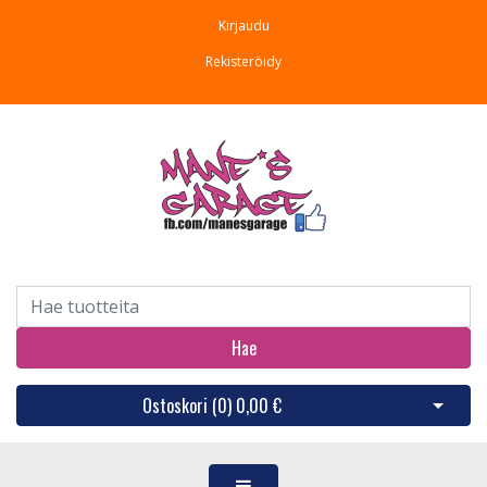
Kirjaudu
Rekisteröidy
Hae
Ostoskori (
0
)
0,00 €
Avaa os