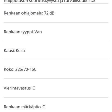
huipputason suorituskyvystä ja turvallisuudesta!
Renkaan ohiajomelu: 72 dB
Renkaan tyyppi: Van
Kausi: Kesä
Koko: 225/70-15C
Vierintävastus: C
Renkaan märkäpito: C