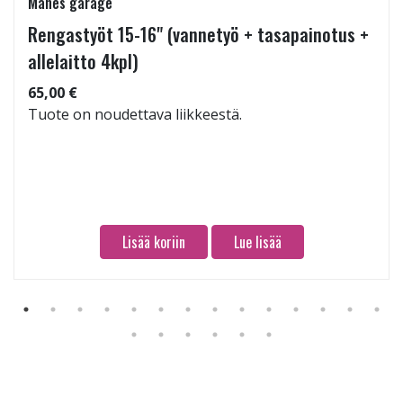
Manes garage
Rengastyöt 15-16" (vannetyö + tasapainotus +
allelaitto 4kpl)
65,00 €
Tuote on noudettava liikkeestä.
Lisää koriin
Lue lisää