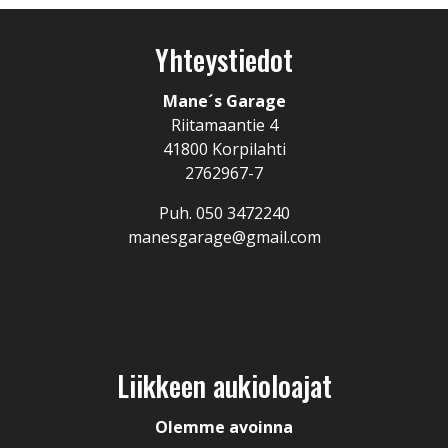
Yhteystiedot
Mane´s Garage
Riitamaantie 4
41800 Korpilahti
2762967-7
Puh.
050 3472240
manesgarage@gmail.com
Liikkeen aukioloajat
Olemme avoinna