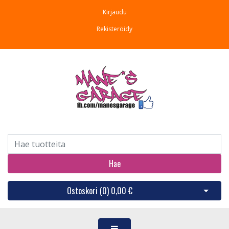
Kirjaudu
Rekisteröidy
Hae
Ostoskori (
0
)
0,00 €
Avaa os