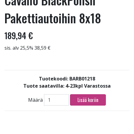
Cavallo BlackPolish
Pakettiautoihin 8x18
189,94 €
sis. alv 25,5% 38,59 €
Tuotekoodi: BARB01218
Tuote saatavilla:
4-23kpl Varastossa
Lisää koriin
Määrä