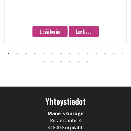
Lisää koriin
Lue lisää
Yhteystiedot
Mane´s Garage
Riitamaantie 4
41800 Korpilahti