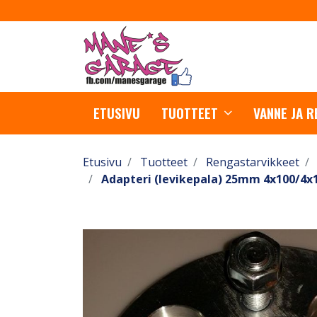
ETUSIVU
TUOTTEET
VANNE JA 
Etusivu
Tuotteet
Rengastarvikkeet
Adapteri (levikepala) 25mm 4x100/4x