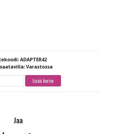
tekoodi: ADAPTER42
saatavilla:
Varastossa
Lisää koriin
Jaa