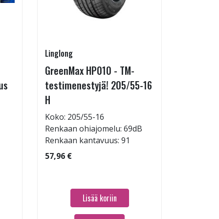
Linglong
Linglong
GreenMax HP010 - TM-
GreenMa
us
testimenestyjä! 205/55-16
testimen
H
V
Koko: 205/55-16
Koko: 19
Renkaan ohiajomelu: 69dB
Renkaan 
Renkaan kantavuus: 91
Renkaan 
57,96 €
60,96 €
Lisää koriin