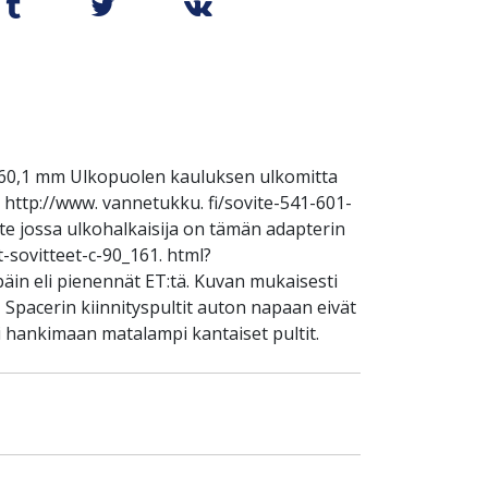
i 60,1 mm Ulkopuolen kauluksen ulkomitta
 1 http://www. vannetukku. fi/sovite-541-601-
te jossa ulkohalkaisija on tämän adapterin
t-sovitteet-c-90_161. html?
äin eli pienennät ET:tä. Kuvan mukaisesti
. Spacerin kiinnityspultit auton napaan eivät
 hankimaan matalampi kantaiset pultit.