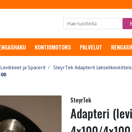
RENGASHAKU
KONTIOMOTORS
PALVELUT
RENGASI
Levikkeet ja Spacerit
SteyrTek Adapterit (akselikeskitteis
100
SteyrTek
Adapteri (le
4x100/4x100