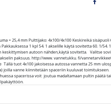
uuma = 25,4 mm Pulttijako: 4x100/4x100 Keskireikä sisäpuol
 Pakkauksessa 1 kpl 54. 1 akselille käytä sovitetta 60. 1/54.
n keskittymisen autoon nähden,käytä sovitetta. Valitse sovi
osi akselin paksuus. http://www. vannetukku. fi/vannetarvikkee
e Tällä tuot 4x100 jakoisessa autossa vannetta 25 mm ulosp
a) joilla vanne kiinnitetään spaceriin kuuluvat toimitukseen
Ohuessa spacerissa voit joutua madaltamaan pultin päätä tai
ilpakäyttöön.