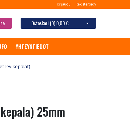
Kirjaudu
Rekisteröidy
Hae
Ostoskori (
0
)
0,00 €
Avaa ostoskori
NFO
YHTEYSTIEDOT
et levikepalat)
vikepala) 25mm