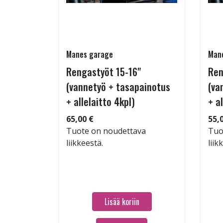
Manes garage
Man
Rengastyöt 15-16"
Ren
(vannetyö + tasapainotus
(va
+ allelaitto 4kpl)
+ a
 104
65,00 €
55,
Tuote on noudettava
Tuo
liikkeestä.
liik
Lisää koriin