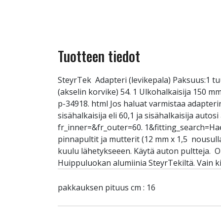
Tuotteen tiedot
SteyrTek Adapteri (levikepala) Paksuus:1 t
(akselin korvike) 54. 1 Ulkohalkaisija 150 mm
p-34918. html Jos haluat varmistaa adapteri
sisähalkaisija eli 60,1 ja sisähalkaisija aut
fr_inner=&fr_outer=60. 1&fitting_search=Ha
pinnapultit ja mutterit (12 mm x 1,5 nousull
kuulu lähetykseeen. Käytä auton pultteja. 
Huippuluokan alumiinia SteyrTekiltä. Vain k
pakkauksen pituus cm : 16