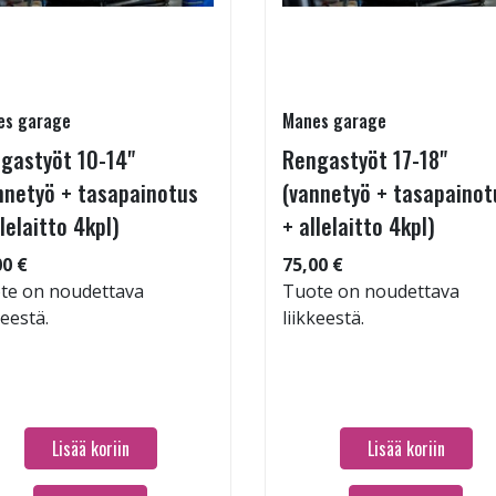
es garage
Manes garage
gastyöt 10-14"
Rengastyöt 17-18"
nnetyö + tasapainotus
(vannetyö + tasapainot
llelaitto 4kpl)
+ allelaitto 4kpl)
00 €
75,00 €
te on noudettava
Tuote on noudettava
keestä.
liikkeestä.
Lisää koriin
Lisää koriin