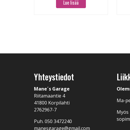
Lue lisää
Yhteystiedot
Liik
Mane´s Garage
Olem
Riitamaantie 4
Ma-pe
41800 Korpilahti
2762967-7
Myös I
sopi
Puh.
050 3472240
manesgarage@gmail.com