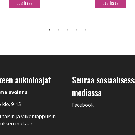
Lue lisää
Lue lisää
keen aukioloajat
Seuraa sosiaalisess
mediassa
me avoinna
 klo. 9-15
Facebook
ltaisin ja viikonloppuisin
muksen mukaan