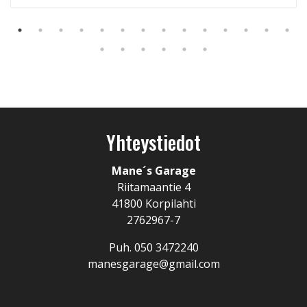
Yhteystiedot
Mane´s Garage
Riitamaantie 4
41800 Korpilahti
2762967-7
Puh.
050 3472240
manesgarage@gmail.com