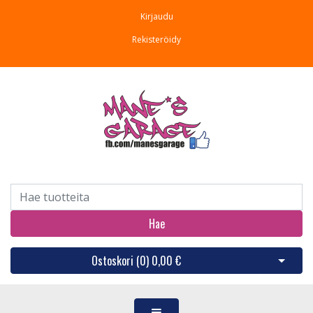
Kirjaudu
Rekisteröidy
Hae
Ostoskori (
0
)
0,00 €
Avaa os