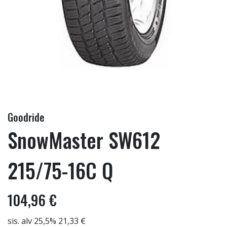
Goodride
SnowMaster SW612
215/75-16C Q
104,96 €
sis. alv 25,5% 21,33 €