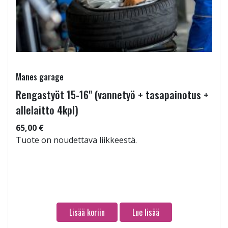
Manes garage
Rengastyöt 15-16" (vannetyö + tasapainotus +
allelaitto 4kpl)
65,00 €
Tuote on noudettava liikkeestä.
Lisää koriin
Lue lisää