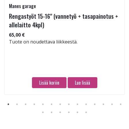
Manes garage
Rengastyöt 15-16" (vannetyö + tasapainotus +
allelaitto 4kpl)
65,00 €
Tuote on noudettava liikkeestä.
Lisää koriin
Lue lisää