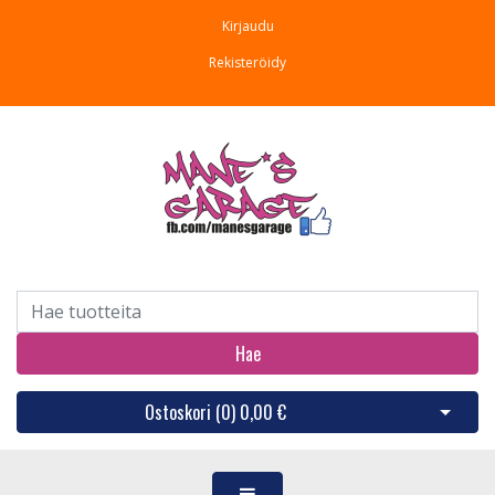
Kirjaudu
Rekisteröidy
Hae
Ostoskori (
0
)
0,00 €
Avaa os