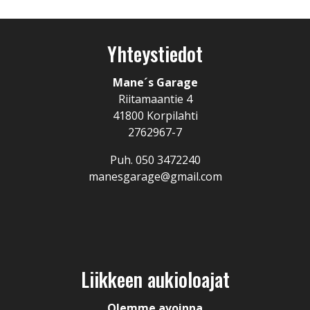
Yhteystiedot
Mane´s Garage
Riitamaantie 4
41800 Korpilahti
2762967-7
Puh.
050 3472240
manesgarage@gmail.com
Liikkeen aukioloajat
Olemme avoinna