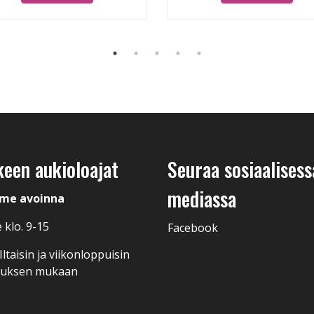
keen aukioloajat
Seuraa sosiaalisess
mediassa
me avoinna
 klo. 9-15
Facebook
ltaisin ja viikonloppuisin
muksen mukaan