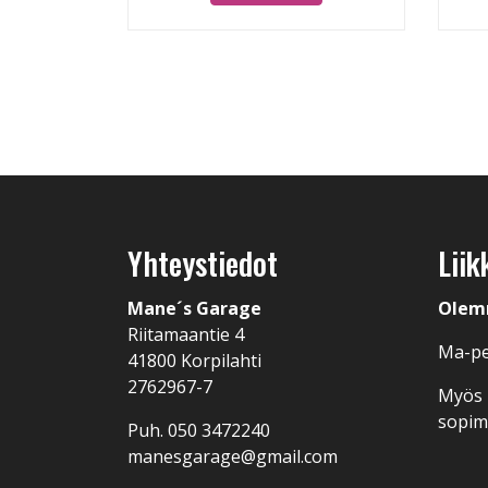
Yhteystiedot
Liik
Mane´s Garage
Olem
Riitamaantie 4
Ma-pe
41800 Korpilahti
2762967-7
Myös I
sopi
Puh.
050 3472240
manesgarage@gmail.com