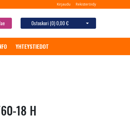
Kirjaudu
Rekisteröidy
Hae
Ostoskori (
0
)
0,00 €
Avaa ostoskori
NFO
YHTEYSTIEDOT
/60-18 H