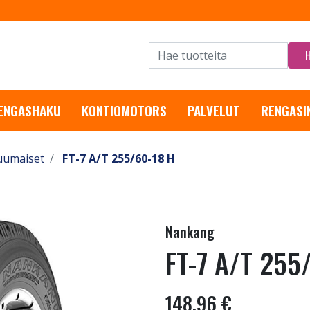
RENGASHAKU
KONTIOMOTORS
PALVELUT
RENGASI
uumaiset
FT-7 A/T 255/60-18 H
Nankang
FT-7 A/T 255
148,96 €