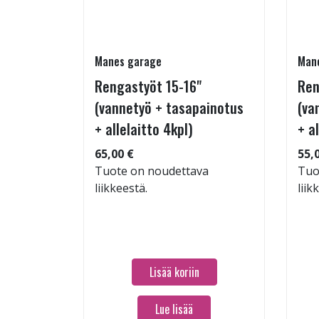
Manes garage
Man
Rengastyöt 15-16"
Ren
(vannetyö + tasapainotus
(va
+ allelaitto 4kpl)
+ a
 104
65,00 €
55,
Tuote on noudettava
Tuo
liikkeestä.
liik
Lisää koriin
Lue lisää