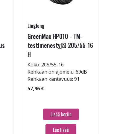
Linglong
Linglong
GreenMax HP010 - TM-
GreenMa
us
testimenestyjä! 205/55-16
testimen
H
V
Koko: 205/55-16
Koko: 19
Renkaan ohiajomelu: 69dB
Renkaan 
Renkaan kantavuus: 91
Renkaan 
57,96 €
60,96 €
Lisää koriin
Lue lisää