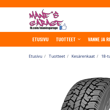
ETUSIVU
TUOTTEET
VANNE JA 
Etusivu
Tuotteet
Kesärenkaat
18-t