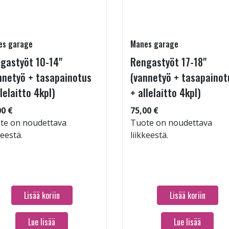
es garage
Manes garage
gastyöt 10-14"
Rengastyöt 17-18"
nnetyö + tasapainotus
(vannetyö + tasapainot
llelaitto 4kpl)
+ allelaitto 4kpl)
00 €
75,00 €
te on noudettava
Tuote on noudettava
keestä.
liikkeestä.
Lisää koriin
Lisää koriin
Lue lisää
Lue lisää