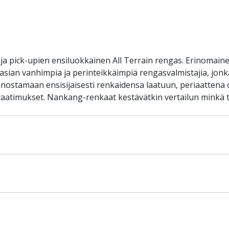
 pick-upien ensiluokkainen All Terrain rengas. Erinomainen
an vanhimpia ja perinteikkäimpiä rengasvalmistajia, jonka 
nostamaan ensisijaisesti renkaidensa laatuun, periaattena 
 vaatimukset. Nankang-renkaat kestävätkin vertailun minkä 