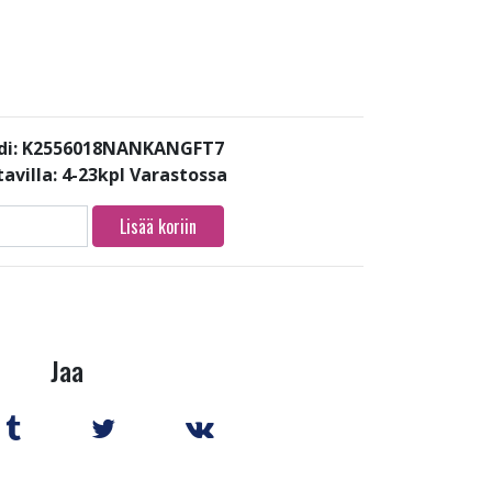
di: K2556018NANKANGFT7
avilla:
4-23kpl Varastossa
Lisää koriin
Jaa