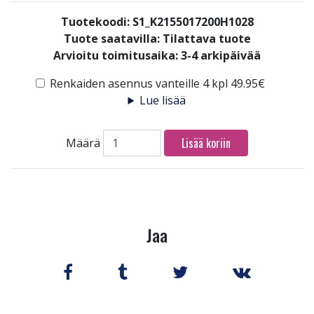
Tuotekoodi: S1_K2155017200H1028
Tuote saatavilla:
Tilattava tuote
Arvioitu toimitusaika: 3-4 arkipäivää
Renkaiden asennus vanteille 4 kpl 49.95€
Lue lisää
Lisää koriin
Määrä
Jaa