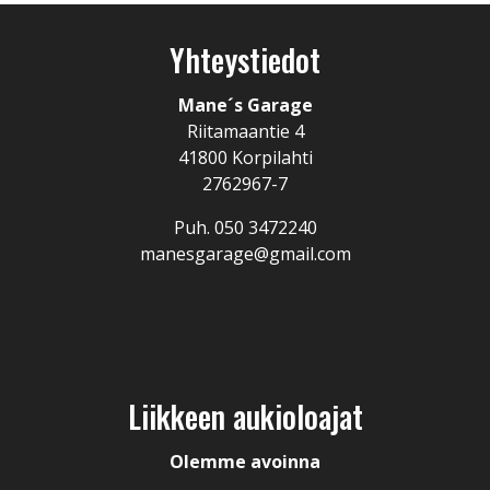
Yhteystiedot
Mane´s Garage
Riitamaantie 4
41800 Korpilahti
2762967-7
Puh.
050 3472240
manesgarage@gmail.com
Liikkeen aukioloajat
Olemme avoinna