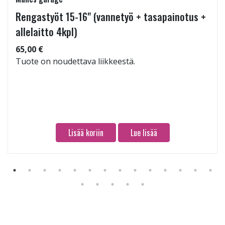
Rengastyöt 15-16" (vannetyö + tasapainotus +
allelaitto 4kpl)
65,00 €
Tuote on noudettava liikkeestä.
Lisää koriin
Lue lisää