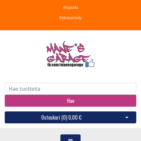
Kirjaudu
Rekisteröidy
Hae
Ostoskori (
0
)
0,00 €
Avaa os