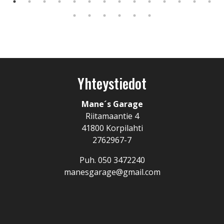
Yhteystiedot
Mane´s Garage
Riitamaantie 4
41800 Korpilahti
2762967-7
Puh.
050 3472240
manesgarage@gmail.com