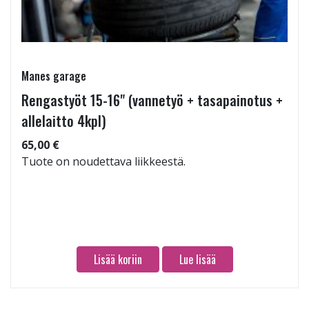
Manes garage
Rengastyöt 15-16" (vannetyö + tasapainotus +
allelaitto 4kpl)
65,00 €
Tuote on noudettava liikkeestä.
Lisää koriin
Lue lisää