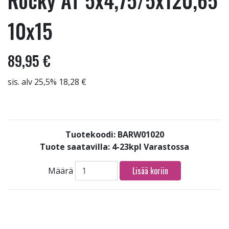
Rocky AT 5x4,75/5x120,65
10x15
89,95 €
sis. alv 25,5% 18,28 €
Tuotekoodi: BARW01020
Tuote saatavilla:
4-23kpl Varastossa
Lisää koriin
Määrä