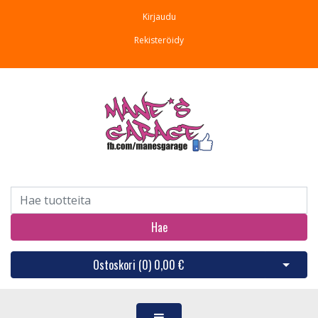
Kirjaudu
Rekisteröidy
Hae
Ostoskori (
0
)
0,00 €
Avaa os