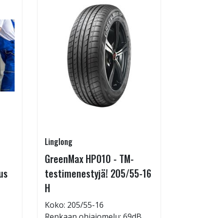
Linglong
Linglong
GreenMax HP010 - TM-
GreenMa
us
testimenestyjä! 205/55-16
testimen
H
V
Koko: 205/55-16
Koko: 19
Renkaan ohiajomelu: 69dB
Renkaan 