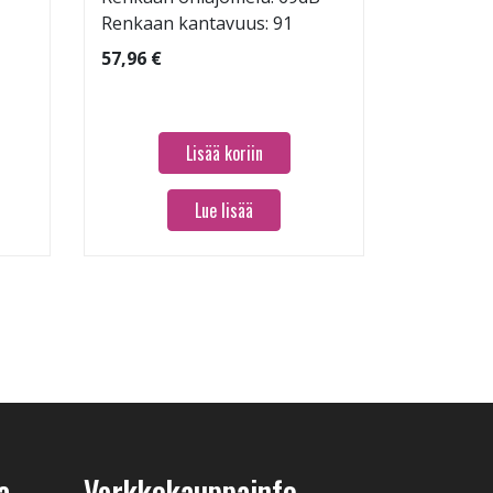
Renkaan kantavuus: 91
Renkaan 
57,96 €
60,96 €
Lisää koriin
Lue lisää
a
Verkkokauppainfo