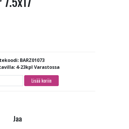
r 7.5x17
tekoodi: BARZ01073
avilla:
4-23kpl Varastossa
Lisää koriin
Jaa