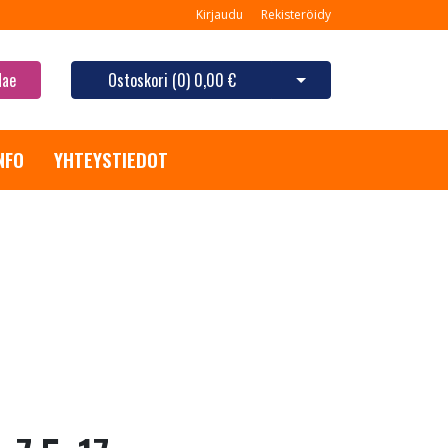
Kirjaudu
Rekisteröidy
Hae
Ostoskori (
0
)
0,00 €
Avaa ostoskori
NFO
YHTEYSTIEDOT