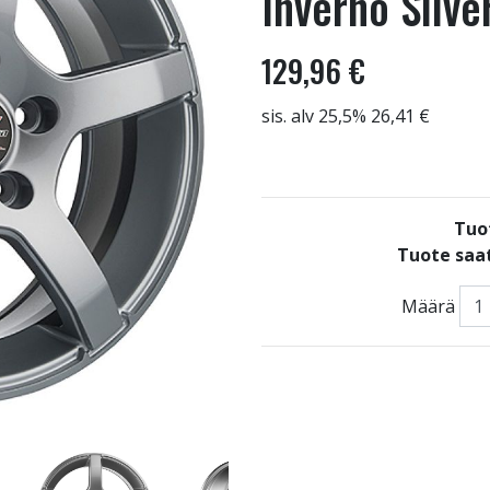
Inverno Silve
129,96 €
sis. alv 25,5% 26,41 €
Tuo
Tuote saat
Määrä