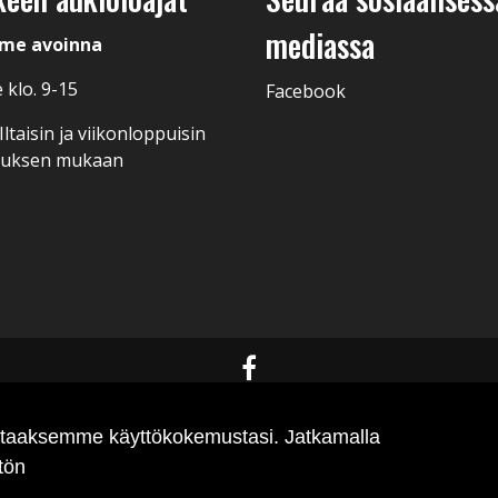
mediassa
me avoinna
 klo. 9-15
Facebook
ltaisin ja viikonloppuisin
muksen mukaan
antaaksemme käyttökokemustasi. Jatkamalla
tön