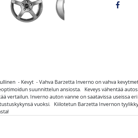
ullinen - Kevyt - Vahva Barzetta Inverno on vahva kevytmeta
eoptimoidun suunnittelun ansiosta. Keveys vähentää autosi
ää vertailun. Inverno auton vanne on saatavissa useissa eri
stustuskykynsä vuoksi. Kiilotetun Barzetta Invernon tyylikk
sta!