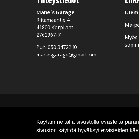
Mane´s Garage
Olem
Riitamaantie 4
Ma-pe
41800 Korpilahti
2762967-7
Myös I
sopi
Puh.
050 3472240
manesgarage@gmail.com
Käytämme tällä sivustolla evästeitä par
sivuston käyttöä hyväksyt evästeiden käy