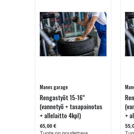
Manes garage
Man
Rengastyöt 15-16"
Ren
(vannetyö + tasapainotus
(va
+ allelaitto 4kpl)
+ a
 104
65,00 €
55,
Tuote on noudettava
Tuo