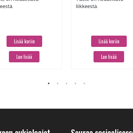
keestä.
liikkeestä.
Lisää koriin
Lisää koriin
Lue lisää
Lue lisää
keen aukioloajat
Seuraa sosiaalisess