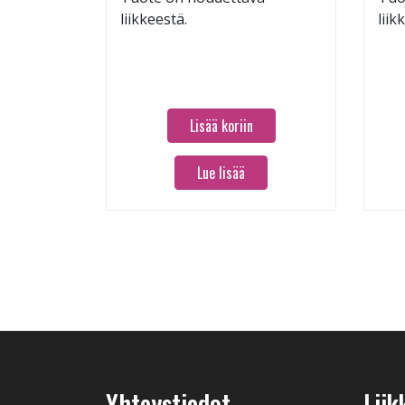
liikkeestä.
liik
Lisää koriin
Lue lisää
Yhteystiedot
Liik