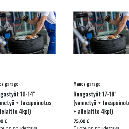
es garage
Manes garage
gastyöt 10-14"
Rengastyöt 17-18"
nnetyö + tasapainotus
(vannetyö + tasapainot
llelaitto 4kpl)
+ allelaitto 4kpl)
00 €
75,00 €
te on noudettava
Tuote on noudettava