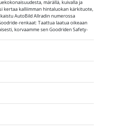
uekokonaisuudesta, märällä, kuivalla ja
si kertaa kalliimman hintaluokan kärkituote,
lkaistu AutoBild Allradin numerossa
Goodride-renkaat: Taattua laatua oikeaan
aisesti, korvaamme sen Goodriden Safety-