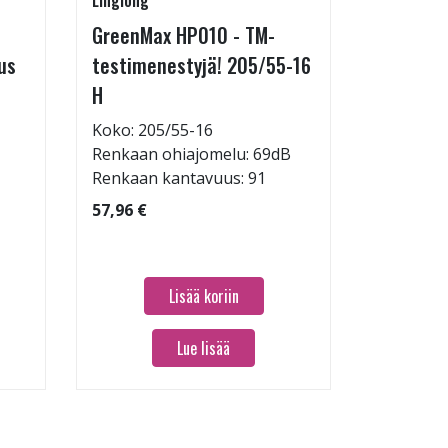
Linglong
Linglong
GreenMax HP010 - TM-
GreenMa
us
testimenestyjä! 205/55-16
testimen
H
V
Koko: 205/55-16
Koko: 19
Renkaan ohiajomelu: 69dB
Renkaan 
Renkaan kantavuus: 91
Renkaan 
57,96 €
60,96 €
Lisää koriin
Lue lisää