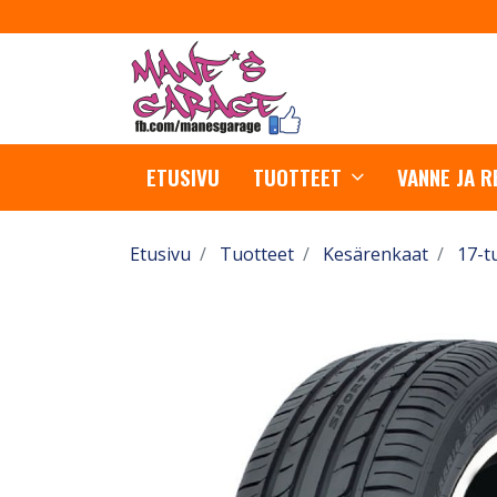
ETUSIVU
TUOTTEET
VANNE JA 
Etusivu
Tuotteet
Kesärenkaat
17-t