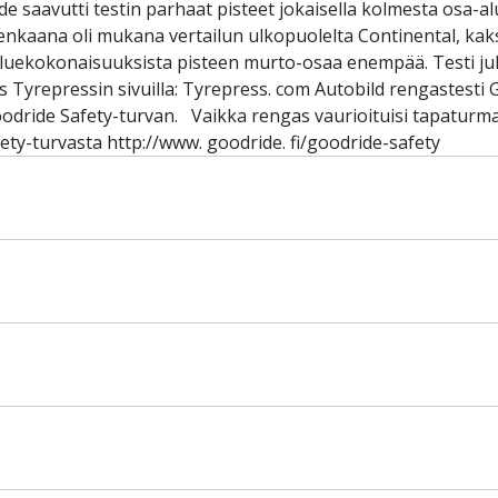
 saavutti testin parhaat pisteet jokaisella kolmesta osa-al
irenkaana oli mukana vertailun ulkopuolelta Continental, kak
-aluekokonaisuuksista pisteen murto-osaa enempää. Testi ju
 Tyrepressin sivuilla: Tyrepress. com Autobild rengastesti 
oodride Safety-turvan. Vaikka rengas vaurioituisi tapaturm
ety-turvasta http://www. goodride. fi/goodride-safety