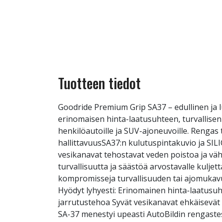
Tuotteen tiedot
Goodride Premium Grip SA37 – edullinen ja 
erinomaisen hinta-laatusuhteen, turvallise
henkilöautoille ja SUV-ajoneuvoille. Rengas t
hallittavuusSA37:n kulutuspintakuvio ja SIL
vesikanavat tehostavat veden poistoa ja vähe
turvallisuutta ja säästöä arvostavalle kuljett
kompromisseja turvallisuuden tai ajomukav
Hyödyt lyhyesti: Erinomainen hinta-laatusuh
jarrutustehoa Syvät vesikanavat ehkäisevät 
SA-37 menestyi upeasti AutoBildin rengastest