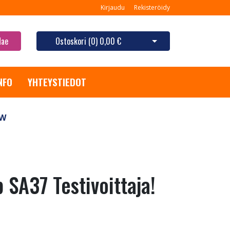
Kirjaudu
Rekisteröidy
Hae
Ostoskori (
0
)
0,00 €
Avaa ostoskori
NFO
YHTEYSTIEDOT
 W
SA37 Testivoittaja!