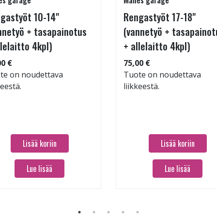
es garage
Manes garage
gastyöt 10-14"
Rengastyöt 17-18"
nnetyö + tasapainotus
(vannetyö + tasapainot
llelaitto 4kpl)
+ allelaitto 4kpl)
00 €
75,00 €
te on noudettava
Tuote on noudettava
keestä.
liikkeestä.
Lisää koriin
Lisää koriin
Lue lisää
Lue lisää