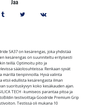
Jaa
dride SA37 on kesärengas, joka yhdistää
n kesärengas on suunniteltu erityisesti
in teillä. Optimoitu pito ja
elevissa sääolosuhteissa. Renkaan syvät
 märillä tienpinnoilla. Hyvä valinta
ka etsii edullista kesärengasta ilman
avan suorituskyvyn koko kesäkauden ajan.
 SILICA TECH -kumiseos parantaa pitoa ja
toBildin testivoittaja Goodride Premium Grip
stivoiton. Testissä oli mukana 10