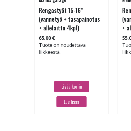
Manes garage
Man
Rengastyöt 15-16"
Ren
(vannetyö + tasapainotus
(va
+ allelaitto 4kpl)
+ a
 104
65,00 €
55,
Tuote on noudettava
Tuo
liikkeestä.
liik
Lisää koriin
Lue lisää