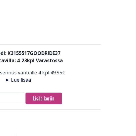
di: K2155517GOODRIDE37
avilla:
4-23kpl Varastossa
ennus vanteille 4 kpl 49.95€
Lue lisää
Lisää koriin