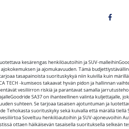
luotettava kesärengas henkilöautoihin ja SUV-malleihinGoo
n ajokokemuksen ja ajomukavuuden. Tämä budjettiystävälline
arjoaa tasapainoista suorituskykyä niin kuivilla kuin märilläk
ICA TECH -kumiseos takaavat hyvän pidon ja hallinnan vaiht
ntävät vesiliirron riskiä ja parantavat samalla jarrutustehoa
ajalleGoodride SA37 on ihanteellinen valinta kuljettajalle, jo
uuden suhteen. Se tarjoaa tasaisen ajotuntuman ja luotett
de Tehokasta suorituskyky sekä kuivalla että märällä tiellä
vesiliirtoa Soveltuu henkilöautoihin ja SUV-ajoneuvoihin Au
issä ottaen häikäisevän tasaisella suorituksella selkeän te