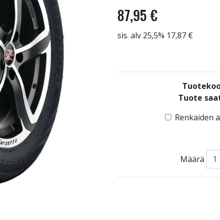
87,95 €
sis. alv 25,5% 17,87 €
Tuotekoo
Tuote saat
Renkaiden as
Määrä