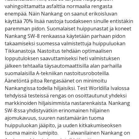
vahingoittamatta asfalttia normaalia rengasta
enempää. Näin Nankang on saanut erikoisluvan
käyttää 70% lisää nastoja tuodakseen sinulle entistäkin
paremman pidon. Suomalaiset huippunastat ja koneet
Nankang SW-8 renkaassa käytetään parhaan pidon
takaamiseksi suomessa valmistettuja huippuluokan
Tikkanastoja. Nastoitus tehdään optimaalisen
lopputuloksen saavuttamiseksi heti valmistuksen
jälkeen tehtaalla täysautomaattisilla alan parhailla
suomalaisilla A-tekniikan nastoitusroboteilla.
Äänetöntä pitoa Rengasäänet on minimoitu
Nankangissa todella hiljaisiksi. Test Worldilla Ivalossa
tehdyissä testeissä rengas on osoittautunut yhdeksi
markkinoiden hiljaisimmista nastarenkaista. Nankang
SW-8:ssa yhdistyvätkin erinomainen hiljainen
ajomukavuus, suuren nastamäärän tuoma
huippuluokan jääpito, ja uuden kitkakumiseoksen
tuoma mainio lumipito. Taiwanilainen Nankang on