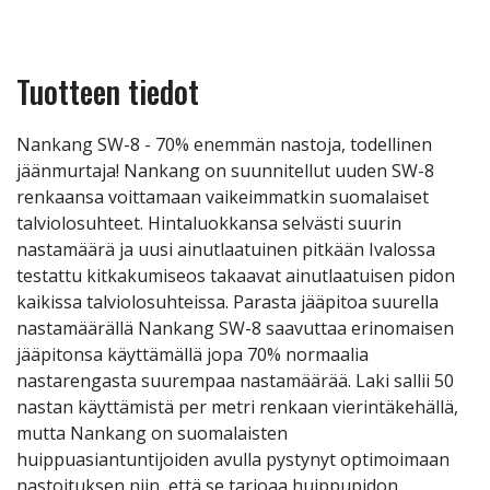
Tuotteen tiedot
Nankang SW-8 - 70% enemmän nastoja, todellinen
jäänmurtaja! Nankang on suunnitellut uuden SW-8
renkaansa voittamaan vaikeimmatkin suomalaiset
talviolosuhteet. Hintaluokkansa selvästi suurin
nastamäärä ja uusi ainutlaatuinen pitkään Ivalossa
testattu kitkakumiseos takaavat ainutlaatuisen pidon
kaikissa talviolosuhteissa. Parasta jääpitoa suurella
nastamäärällä Nankang SW-8 saavuttaa erinomaisen
jääpitonsa käyttämällä jopa 70% normaalia
nastarengasta suurempaa nastamäärää. Laki sallii 50
nastan käyttämistä per metri renkaan vierintäkehällä,
mutta Nankang on suomalaisten
huippuasiantuntijoiden avulla pystynyt optimoimaan
nastoituksen niin, että se tarjoaa huippupidon