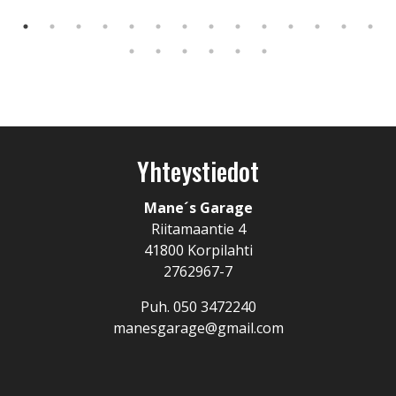
Yhteystiedot
Mane´s Garage
Riitamaantie 4
41800 Korpilahti
2762967-7
Puh.
050 3472240
manesgarage@gmail.com