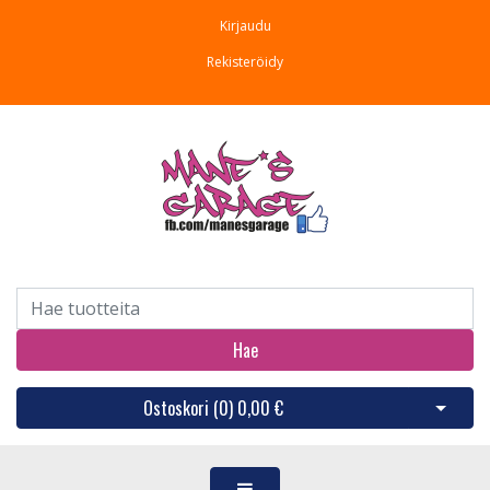
Kirjaudu
Rekisteröidy
Hae
Ostoskori (
0
)
0,00 €
Avaa os