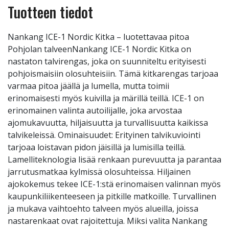
Tuotteen tiedot
Nankang ICE-1 Nordic Kitka – luotettavaa pitoa
Pohjolan talveenNankang ICE-1 Nordic Kitka on
nastaton talvirengas, joka on suunniteltu erityisesti
pohjoismaisiin olosuhteisiin. Tämä kitkarengas tarjoaa
varmaa pitoa jäällä ja lumella, mutta toimii
erinomaisesti myös kuivilla ja märillä teillä. ICE-1 on
erinomainen valinta autoilijalle, joka arvostaa
ajomukavuutta, hiljaisuutta ja turvallisuutta kaikissa
talvikeleissä. Ominaisuudet: Erityinen talvikuviointi
tarjoaa loistavan pidon jäisillä ja lumisilla teillä.
Lamelliteknologia lisää renkaan purevuutta ja parantaa
jarrutusmatkaa kylmissä olosuhteissa. Hiljainen
ajokokemus tekee ICE-1:stä erinomaisen valinnan myös
kaupunkiliikenteeseen ja pitkille matkoille. Turvallinen
ja mukava vaihtoehto talveen myös alueilla, joissa
nastarenkaat ovat rajoitettuja. Miksi valita Nankang