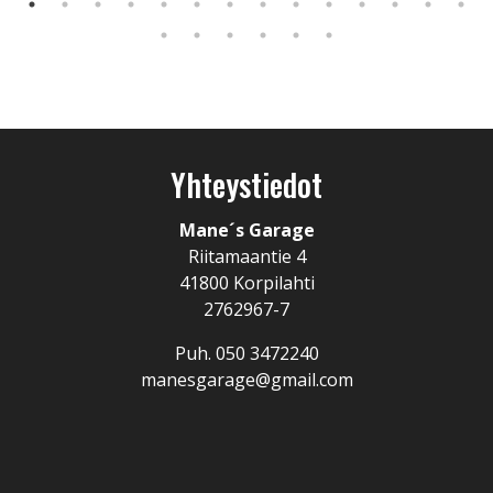
Yhteystiedot
Mane´s Garage
Riitamaantie 4
41800 Korpilahti
2762967-7
Puh.
050 3472240
manesgarage@gmail.com