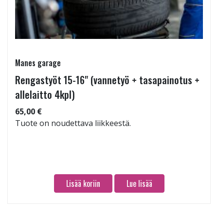
Manes garage
Rengastyöt 15-16" (vannetyö + tasapainotus +
allelaitto 4kpl)
65,00 €
Tuote on noudettava liikkeestä.
Lisää koriin
Lue lisää