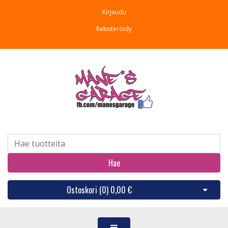
Kirjaudu
Rekisteröidy
Hae
Ostoskori (
0
)
0,00 €
Avaa os