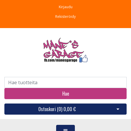
Kirjaudu
Rekisteröidy
Hae
Ostoskori (
0
)
0,00 €
Avaa os