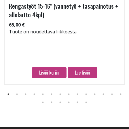
Rengastyöt 15-16" (vannetyö + tasapainotus +
allelaitto 4kpl)
65,00 €
Tuote on noudettava liikkeestä.
Lisää koriin
Lue lisää