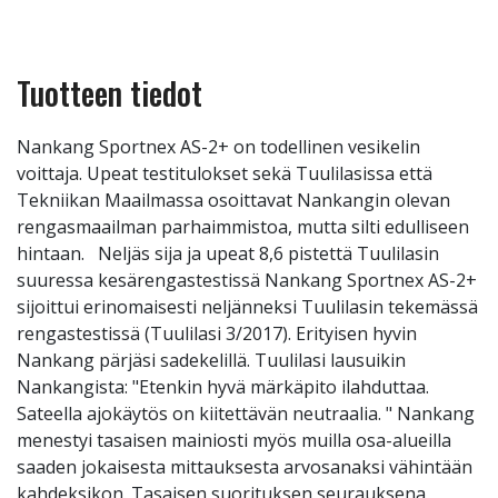
Tuotteen tiedot
Nankang Sportnex AS-2+ on todellinen vesikelin
voittaja. Upeat testitulokset sekä Tuulilasissa että
Tekniikan Maailmassa osoittavat Nankangin olevan
rengasmaailman parhaimmistoa, mutta silti edulliseen
hintaan. Neljäs sija ja upeat 8,6 pistettä Tuulilasin
suuressa kesärengastestissä Nankang Sportnex AS-2+
sijoittui erinomaisesti neljänneksi Tuulilasin tekemässä
rengastestissä (Tuulilasi 3/2017). Erityisen hyvin
Nankang pärjäsi sadekelillä. Tuulilasi lausuikin
Nankangista: "Etenkin hyvä märkäpito ilahduttaa.
Sateella ajokäytös on kiitettävän neutraalia. " Nankang
menestyi tasaisen mainiosti myös muilla osa-alueilla
saaden jokaisesta mittauksesta arvosanaksi vähintään
kahdeksikon. Tasaisen suorituksen seurauksena