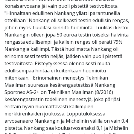
konaisarvosana jäi vain puoli pistettä testivoitosta.
"Hinnaltaan edullinen Nankang yllätti parantuneilla
otteillaan" Nankang oli selkeästi testin edullisin rengas,
johon myös Tuulilasi kiinnitti huomiota. Tuulilasi kertoi
Nankangin olleen jopa 50 euroa testin toiseksi halvinta
rengasta edullisempi, ja kallein rengas oli peräti 79%
Nankangia kalliimpi. Tästä huolimatta Nankang oli
erinomaisesti testin neljäs, jääden vain puoli pistettä
testivoitosta. Pisteytyksessä olennaisesti muita
edullisempaa hintaa ei kuitenkaan huomioitu
mitenkään. Erinomainen menestys Tekniikan
Maailman suuressa kesärengastestissä Nankang
Sportnex AS-2+ on Tekniikan Maailman (8/2016)
kesärengastestin todellinen menestyjä, joka pärjäsi
erittäin hyvin huomattavasti kalliimpien
merkkirenkaiden joukossa. Lopputuloksessa
arvosanaero Nankangin ja Michelinin välillä on vain 0,4
pistettä. Nankang saa kouluarvosanaksi 8,1 ja Michelin