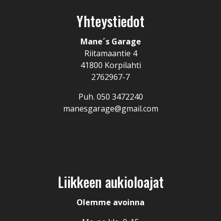
Yhteystiedot
Mane´s Garage
Riitamaantie 4
41800 Korpilahti
2762967-7
Puh.
050 3472240
manesgarage@gmail.com
Liikkeen aukioloajat
Olemme avoinna