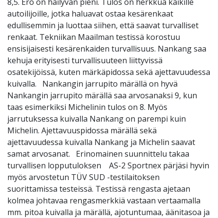
8,5. Ero on häilyvän pieni. Tulos on herkkua kaikille
autoilijoille, jotka haluavat ostaa kesärenkaat
edullisemmin ja luottaa siihen, että saavat turvalliset
renkaat. Tekniikan Maailman testissä korostuu
ensisijaisesti kesärenkaiden turvallisuus. Nankang saa
kehuja erityisesti turvallisuuteen liittyvissä
osatekijöissä, kuten märkäpidossa sekä ajettavuudessa
kuivalla. Nankangin jarrupito märällä on hyvä
Nankangin jarrupito märällä saa arvosanaksi 9, kun
taas esimerkiksi Michelinin tulos on 8. Myös
jarrutuksessa kuivalla Nankang on parempi kuin
Michelin. Ajettavuuspidossa märällä sekä
ajettavuudessa kuivalla Nankang ja Michelin saavat
samat arvosanat. Erinomainen suunnittelu takaa
turvallisen lopputuloksen AS-2 Sportnex pärjäsi hyvin
myös arvostetun TÜV SUD -testilaitoksen
suorittamissa testeissä. Testissä rengasta ajetaan
kolmea johtavaa rengasmerkkiä vastaan vertaamalla
mm. pitoa kuivalla ja märällä, ajotuntumaa, äänitasoa ja