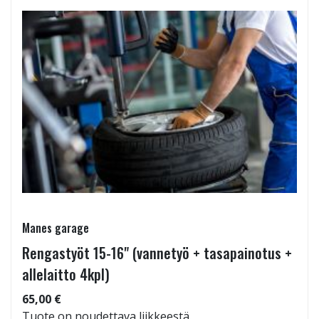
Manes garage
Rengastyöt 15-16" (vannetyö + tasapainotus +
allelaitto 4kpl)
65,00 €
Tuote on noudettava liikkeestä.