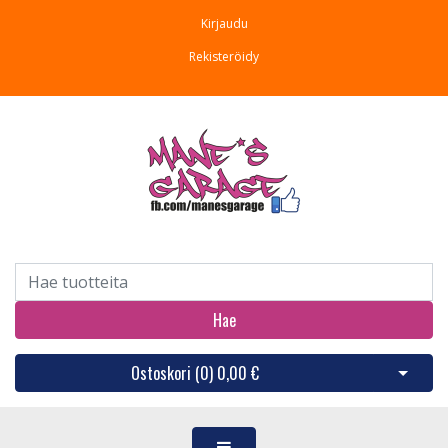
Kirjaudu
Rekisteröidy
Hae
Ostoskori (
0
)
0,00 €
Avaa os