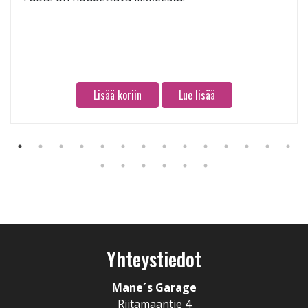
Lisää koriin
Lue lisää
Yhteystiedot
Mane´s Garage
Riitamaantie 4