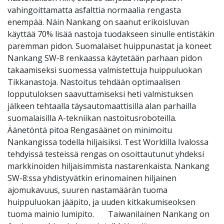
vahingoittamatta asfalttia normaalia rengasta
enempää. Näin Nankang on saanut erikoisluvan
käyttää 70% lisää nastoja tuodakseen sinulle entistäkin
paremman pidon. Suomalaiset huippunastat ja koneet
Nankang SW-8 renkaassa käytetään parhaan pidon
takaamiseksi suomessa valmistettuja huippuluokan
Tikkanastoja. Nastoitus tehdään optimaalisen
lopputuloksen saavuttamiseksi heti valmistuksen
jälkeen tehtaalla täysautomaattisilla alan parhailla
suomalaisilla A-tekniikan nastoitusroboteilla.
Äänetöntä pitoa Rengasäänet on minimoitu
Nankangissa todella hiljaisiksi. Test Worldilla Ivalossa
tehdyissä testeissä rengas on osoittautunut yhdeksi
markkinoiden hiljaisimmista nastarenkaista. Nankang
SW-8:ssa yhdistyvätkin erinomainen hiljainen
ajomukavuus, suuren nastamäärän tuoma
huippuluokan jääpito, ja uuden kitkakumiseoksen
tuoma mainio lumipito. Taiwanilainen Nankang on