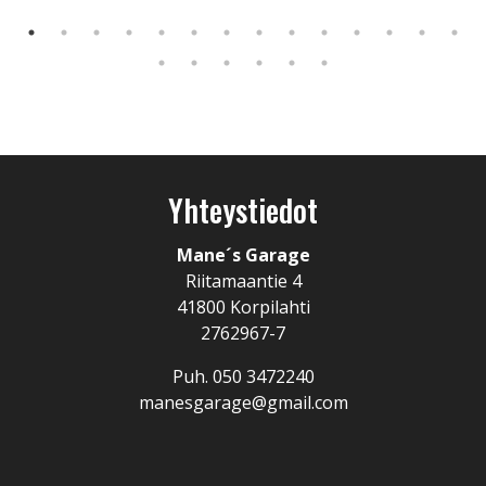
Yhteystiedot
Mane´s Garage
Riitamaantie 4
41800 Korpilahti
2762967-7
Puh.
050 3472240
manesgarage@gmail.com