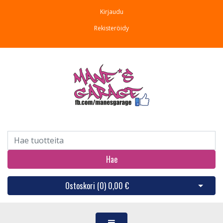
Kirjaudu
Rekisteröidy
Hae
Ostoskori (
0
)
0,00 €
Avaa os