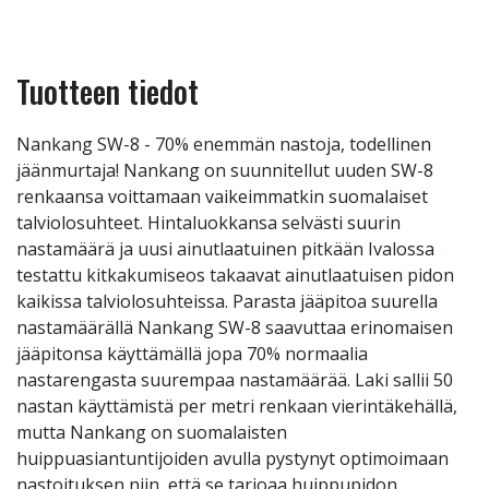
Tuotteen tiedot
Nankang SW-8 - 70% enemmän nastoja, todellinen
jäänmurtaja! Nankang on suunnitellut uuden SW-8
renkaansa voittamaan vaikeimmatkin suomalaiset
talviolosuhteet. Hintaluokkansa selvästi suurin
nastamäärä ja uusi ainutlaatuinen pitkään Ivalossa
testattu kitkakumiseos takaavat ainutlaatuisen pidon
kaikissa talviolosuhteissa. Parasta jääpitoa suurella
nastamäärällä Nankang SW-8 saavuttaa erinomaisen
jääpitonsa käyttämällä jopa 70% normaalia
nastarengasta suurempaa nastamäärää. Laki sallii 50
nastan käyttämistä per metri renkaan vierintäkehällä,
mutta Nankang on suomalaisten
huippuasiantuntijoiden avulla pystynyt optimoimaan
nastoituksen niin, että se tarjoaa huippupidon