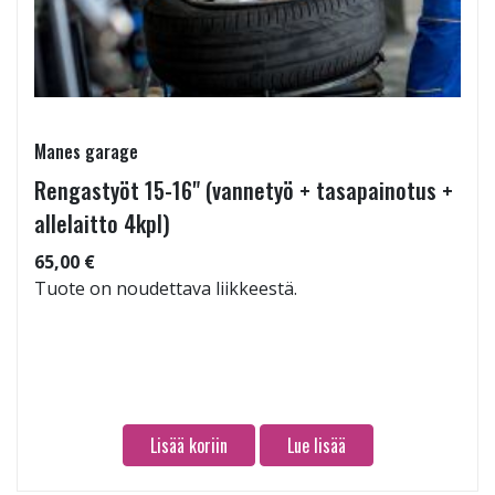
Manes garage
Rengastyöt 15-16" (vannetyö + tasapainotus +
allelaitto 4kpl)
65,00 €
Tuote on noudettava liikkeestä.
Lisää koriin
Lue lisää