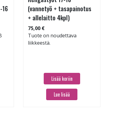
-16
(vannetyö + tasapainotus
testimen
+ allelaitto 4kpl)
V
75,00 €
Koko: 19
B
Tuote on noudettava
Renkaan 
liikkeestä.
Renkaan 
60,96 €
Lisää koriin
Lue lisää