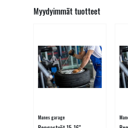
Myydyimmät tuotteet
Manes garage
Man
05/75-15
Rengastyöt 15-16"
Ren