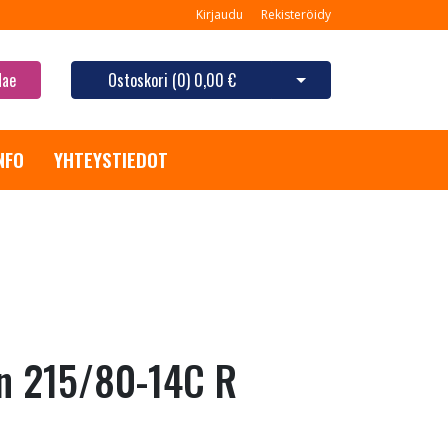
Kirjaudu
Rekisteröidy
Hae
Ostoskori (
0
)
0,00 €
Avaa ostoskori
NFO
YHTEYSTIEDOT
n 215/80-14C R