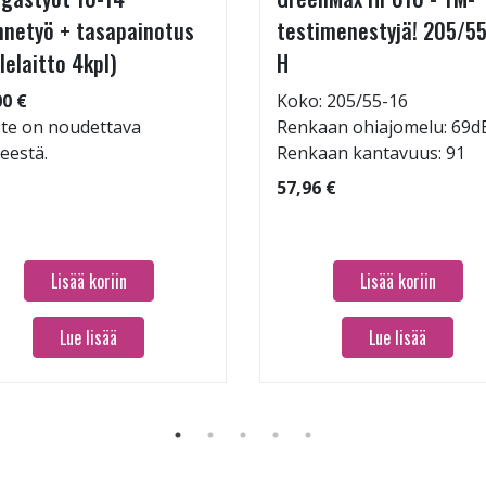
nnetyö + tasapainotus
testimenestyjä! 205/55
llelaitto 4kpl)
H
00 €
Koko: 205/55-16
te on noudettava
Renkaan ohiajomelu: 69d
keestä.
Renkaan kantavuus: 91
57,96 €
Lisää koriin
Lisää koriin
Lue lisää
Lue lisää