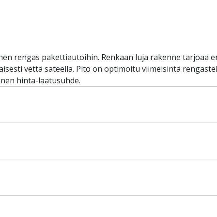
nen rengas pakettiautoihin. Renkaan luja rakenne tarjoaa e
isesti vettä sateella. Pito on optimoitu viimeisintä rengast
inen hinta-laatusuhde.