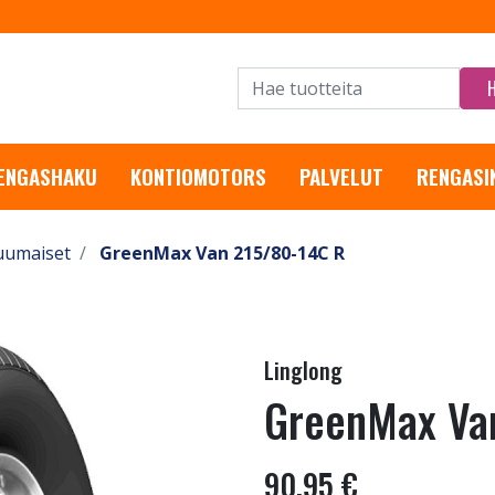
RENGASHAKU
KONTIOMOTORS
PALVELUT
RENGASI
uumaiset
GreenMax Van 215/80-14C R
Linglong
GreenMax Va
90,95 €