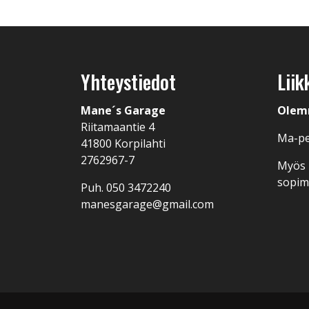
Yhteystiedot
Liik
Mane´s Garage
Olem
Riitamaantie 4
Ma-pe
41800 Korpilahti
2762967-7
Myös I
sopi
Puh.
050 3472240
manesgarage@gmail.com