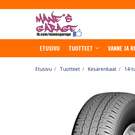
ETUSIVU
TUOTTEET
VANNE JA 
Etusivu
Tuotteet
Kesärenkaat
14-t