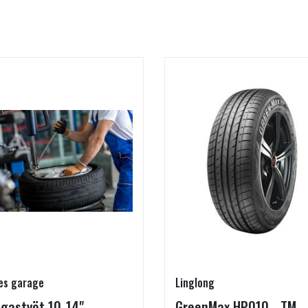
es garage
Linglong
gastyöt 10-14"
GreenMax HP010 - TM-