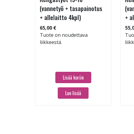
(vannetyö + tasapainotus
(va
+ allelaitto 4kpl)
+ a
: 71dB
65,00 €
55,
 97
Tuote on noudettava
Tuo
liikkeestä.
liik
Lisää koriin
Lue lisää