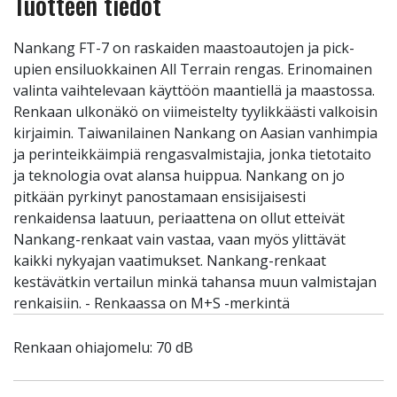
Tuotteen tiedot
Nankang FT-7 on raskaiden maastoautojen ja pick-
upien ensiluokkainen All Terrain rengas. Erinomainen
valinta vaihtelevaan käyttöön maantiellä ja maastossa.
Renkaan ulkonäkö on viimeistelty tyylikkäästi valkoisin
kirjaimin. Taiwanilainen Nankang on Aasian vanhimpia
ja perinteikkäimpiä rengasvalmistajia, jonka tietotaito
ja teknologia ovat alansa huippua. Nankang on jo
pitkään pyrkinyt panostamaan ensisijaisesti
renkaidensa laatuun, periaattena on ollut etteivät
Nankang-renkaat vain vastaa, vaan myös ylittävät
kaikki nykyajan vaatimukset. Nankang-renkaat
kestävätkin vertailun minkä tahansa muun valmistajan
renkaisiin. - Renkaassa on M+S -merkintä
Renkaan ohiajomelu: 70 dB