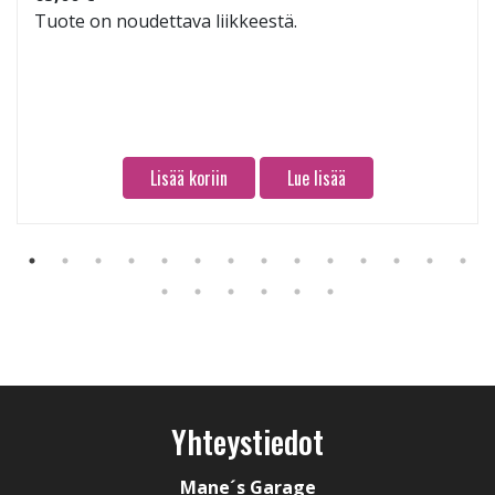
Tuote on noudettava liikkeestä.
Lisää koriin
Lue lisää
Yhteystiedot
Mane´s Garage