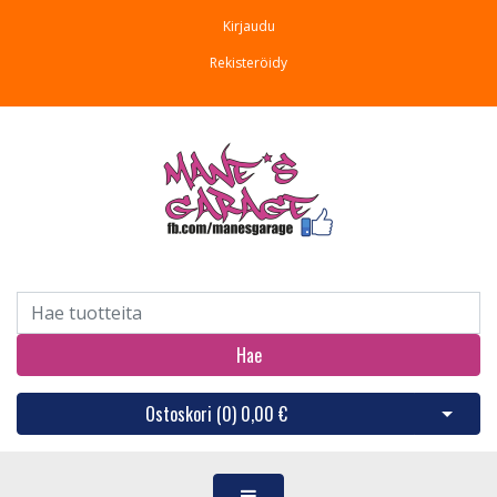
Kirjaudu
Rekisteröidy
Hae
Ostoskori (
0
)
0,00 €
Avaa os