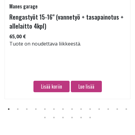
Manes garage
Rengastyöt 15-16" (vannetyö + tasapainotus +
allelaitto 4kpl)
65,00 €
Tuote on noudettava liikkeestä.
Lisää koriin
Lue lisää