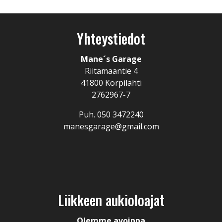
Yhteystiedot
Mane´s Garage
Riitamaantie 4
41800 Korpilahti
2762967-7
Puh.
050 3472240
manesgarage@gmail.com
Liikkeen aukioloajat
Olemme avoinna