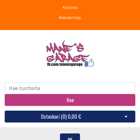
Kirjaudu
Rekisteröidy
Hae
Ostoskori (
0
)
0,00 €
Avaa os