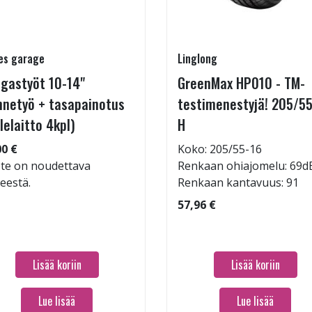
es garage
Linglong
gastyöt 10-14"
GreenMax HP010 - TM-
nnetyö + tasapainotus
testimenestyjä! 205/55
llelaitto 4kpl)
H
00 €
Koko: 205/55-16
te on noudettava
Renkaan ohiajomelu: 69d
keestä.
Renkaan kantavuus: 91
57,96 €
Lisää koriin
Lisää koriin
Lue lisää
Lue lisää