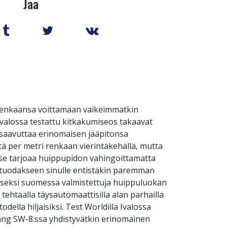
Jaa
renkaansa voittamaan vaikeimmatkin
Ivalossa testattu kitkakumiseos takaavat
 saavuttaa erinomaisen jääpitonsa
ä per metri renkaan vierintäkehällä, mutta
 se tarjoaa huippupidon vahingoittamatta
 tuodakseen sinulle entistäkin paremman
seksi suomessa valmistettuja huippuluokan
ehtaalla täysautomaattisilla alan parhailla
lla hiljaisiksi. Test Worldilla Ivalossa
ang SW-8:ssa yhdistyvätkin erinomainen