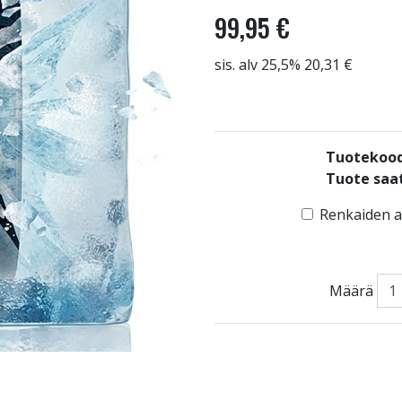
99,95 €
sis. alv 25,5% 20,31 €
Tuotekoo
Tuote saat
Renkaiden as
Määrä