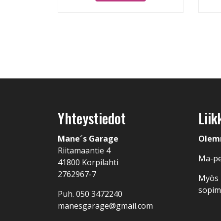
Yhteystiedot
Liik
Mane´s Garage
Olem
Riitamaantie 4
Ma-pe
41800 Korpilahti
2762967-7
Myös I
sopi
Puh.
050 3472240
manesgarage@gmail.com