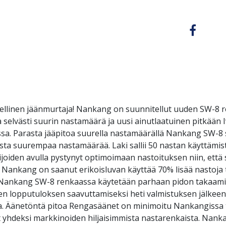
llinen jäänmurtaja! Nankang on suunnitellut uuden SW-8 
 selvästi suurin nastamäärä ja uusi ainutlaatuinen pitkään 
eissa. Parasta jääpitoa suurella nastamäärällä Nankang SW-8
ta suurempaa nastamäärää. Laki sallii 50 nastan käyttämist
iden avulla pystynyt optimoimaan nastoituksen niin, että
 Nankang on saanut erikoisluvan käyttää 70% lisää nastoja
t Nankang SW-8 renkaassa käytetään parhaan pidon takaami
n lopputuloksen saavuttamiseksi heti valmistuksen jälkeen t
a. Äänetöntä pitoa Rengasäänet on minimoitu Nankangissa tode
t yhdeksi markkinoiden hiljaisimmista nastarenkaista. Nank