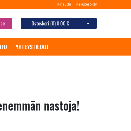
Kirjaudu
Rekisteröidy
Hae
Ostoskori (
0
)
0,00 €
Avaa ostoskori
NFO
YHTEYSTIEDOT
enemmän nastoja!