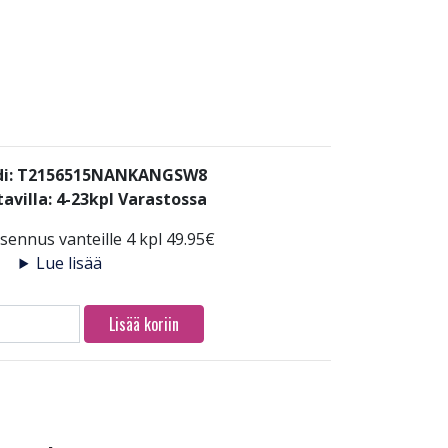
di: T2156515NANKANGSW8
avilla:
4-23kpl Varastossa
ennus vanteille 4 kpl 49.95€
Lue lisää
Lisää koriin