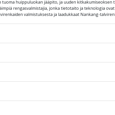
n tuoma huippuluokan jääpito, ja uuden kitkakumiseoksen
mpiä rengasvalmistajia, jonka tietotaito ja teknologia ova
virenkaiden valmistuksesta ja laadukkaat Nankang-talvirenk