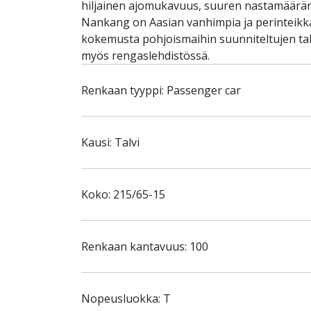
hiljainen ajomukavuus, suuren nastamäärä
Nankang on Aasian vanhimpia ja perinteikkäi
kokemusta pohjoismaihin suunniteltujen tal
myös rengaslehdistössä.
Renkaan tyyppi: Passenger car
Kausi: Talvi
Koko: 215/65-15
Renkaan kantavuus: 100
Nopeusluokka: T