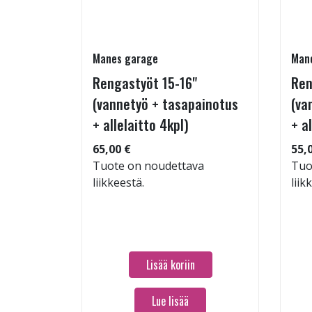
Manes garage
Man
Rengastyöt 15-16"
Ren
35/35-19
(vannetyö + tasapainotus
(va
+ allelaitto 4kpl)
+ a
65,00 €
55,
: 69dB
Tuote on noudettava
Tuo
 91
liikkeestä.
liik
Lisää koriin
Lue lisää