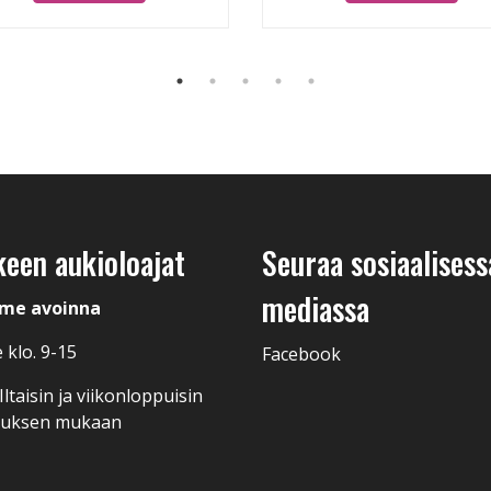
keen aukioloajat
Seuraa sosiaalisess
mediassa
me avoinna
 klo. 9-15
Facebook
ltaisin ja viikonloppuisin
muksen mukaan