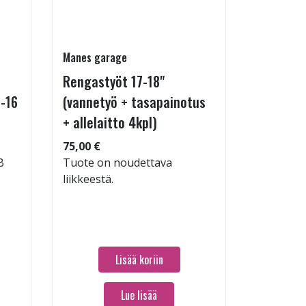
Manes garage
Linglong
Rengastyöt 17-18"
GreenMa
-16
(vannetyö + tasapainotus
testimen
+ allelaitto 4kpl)
V
75,00 €
Koko: 19
B
Tuote on noudettava
Renkaan 
liikkeestä.
Renkaan 
60,96 €
Lisää koriin
Lue lisää