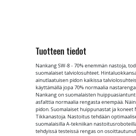
Tuotteen tiedot
Nankang SW-8 - 70% enemmän nastoja, tode
suomalaiset talviolosuhteet. Hintaluokkansa
ainutlaatuisen pidon kaikissa talviolosuht
käyttämällä jopa 70% normaalia nastarengas
Nankang on suomalaisten huippuasiantuntijo
asfalttia normaalia rengasta enempää. Näin
pidon. Suomalaiset huippunastat ja konee
Tikkanastoja. Nastoitus tehdään optimaalise
suomalaisilla A-tekniikan nastoitusroboteill
tehdyissä testeissä rengas on osoittautunu