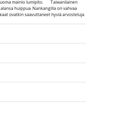
 tuoma mainio lumipito. Taiwanilainen
t alansa huippua. Nankangilla on vahvaa
aat ovatkin saavuttaneet hyviä arvosteluja