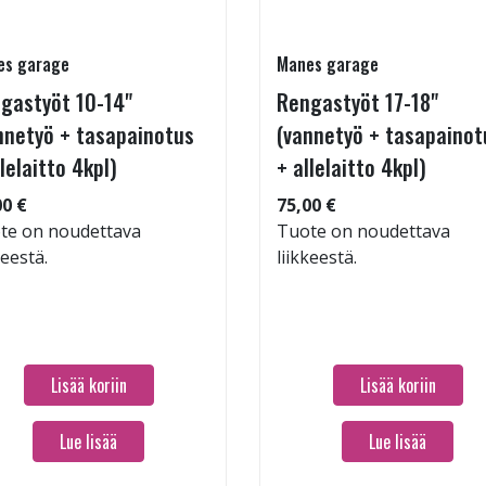
es garage
Manes garage
gastyöt 10-14"
Rengastyöt 17-18"
nnetyö + tasapainotus
(vannetyö + tasapainot
llelaitto 4kpl)
+ allelaitto 4kpl)
00 €
75,00 €
te on noudettava
Tuote on noudettava
keestä.
liikkeestä.
Lisää koriin
Lisää koriin
Lue lisää
Lue lisää