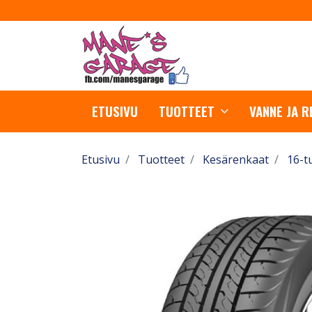
ETUSIVU
TUOTTEET
VANNE JA 
Etusivu
Tuotteet
Kesärenkaat
16-t