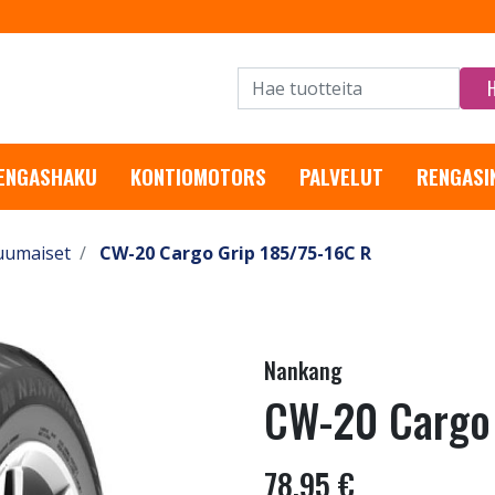
RENGASHAKU
KONTIOMOTORS
PALVELUT
RENGASI
uumaiset
CW-20 Cargo Grip 185/75-16C R
Nankang
CW-20 Cargo 
78,95 €