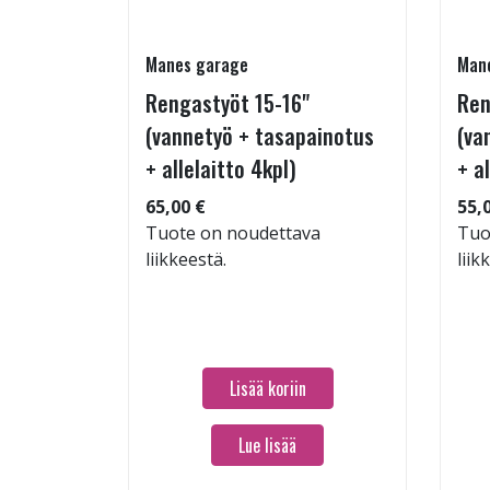
Manes garage
Man
Rengastyöt 15-16"
Ren
(vannetyö + tasapainotus
(va
+ allelaitto 4kpl)
+ a
 104
65,00 €
55,
Tuote on noudettava
Tuo
liikkeestä.
liik
Lisää koriin
Lue lisää