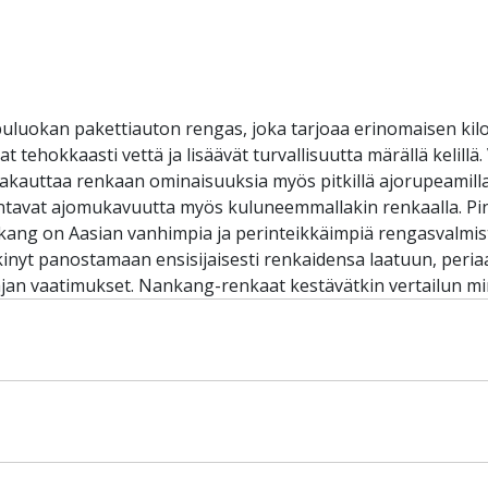
uokan pakettiauton rengas, joka tarjoaa erinomaisen kilom
 tehokkaasti vettä ja lisäävät turvallisuutta märällä kelillä
vakauttaa renkaan ominaisuuksia myös pitkillä ajorupeamill
rantavat ajomukavuutta myös kuluneemmallakin renkaalla. 
ang on Aasian vanhimpia ja perinteikkäimpiä rengasvalmistaj
inyt panostamaan ensisijaisesti renkaidensa laatuun, peria
yajan vaatimukset. Nankang-renkaat kestävätkin vertailun m