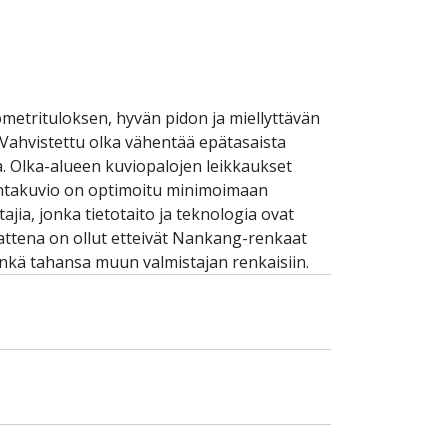
etrituloksen, hyvän pidon ja miellyttävän
. Vahvistettu olka vähentää epätasaista
a. Olka-alueen kuviopalojen leikkaukset
Pintakuvio on optimoitu minimoimaan
ia, jonka tietotaito ja teknologia ovat
attena on ollut etteivät Nankang-renkaat
inkä tahansa muun valmistajan renkaisiin.