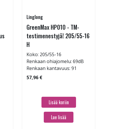
Linglong
Linglong
GreenMax HP010 - TM-
GreenMa
us
testimenestyjä! 205/55-16
testimen
H
V
Koko: 205/55-16
Koko: 19
Renkaan ohiajomelu: 69dB
Renkaan 
Renkaan kantavuus: 91
Renkaan 
57,96 €
60,96 €
Lisää koriin
Lue lisää