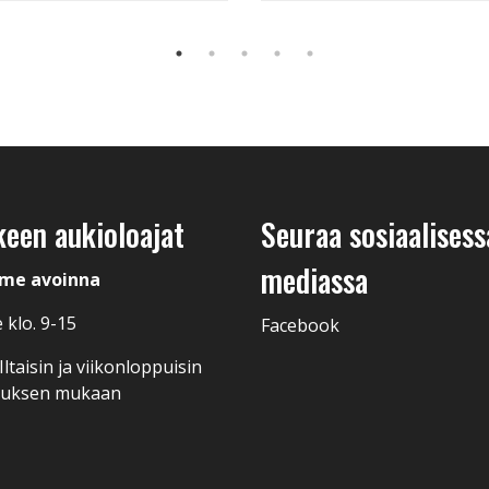
keen aukioloajat
Seuraa sosiaalisess
mediassa
me avoinna
 klo. 9-15
Facebook
ltaisin ja viikonloppuisin
muksen mukaan