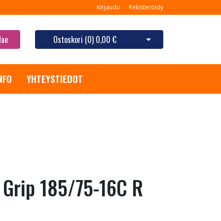
Kirjaudu
Rekisteröidy
Hae
Ostoskori (
0
)
0,00 €
Avaa ostoskori
NFO
YHTEYSTIEDOT
Grip 185/75-16C R