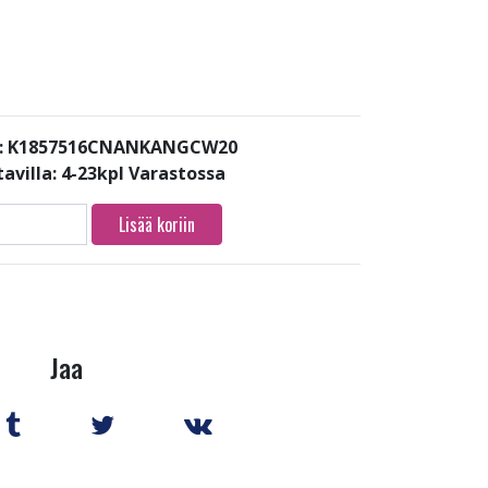
i: K1857516CNANKANGCW20
avilla:
4-23kpl Varastossa
Lisää koriin
Jaa