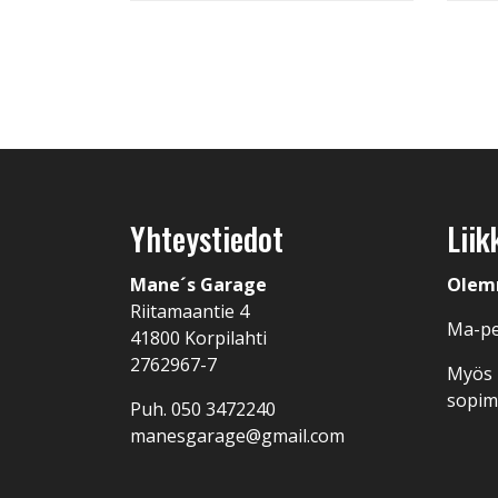
Yhteystiedot
Liik
Mane´s Garage
Olem
Riitamaantie 4
Ma-pe
41800 Korpilahti
2762967-7
Myös I
sopi
Puh.
050 3472240
manesgarage@gmail.com