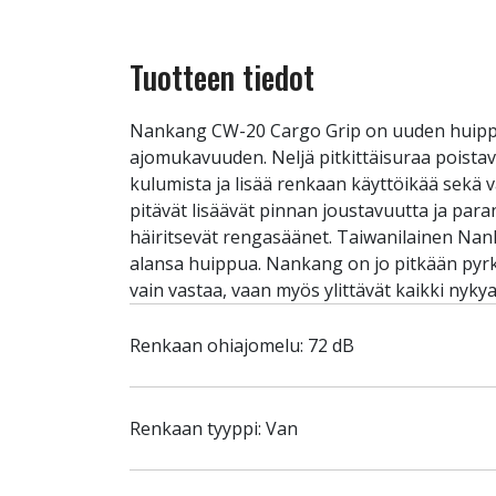
Tuotteen tiedot
Nankang CW-20 Cargo Grip on uuden huippul
ajomukavuuden. Neljä pitkittäisuraa poistavat
kulumista ja lisää renkaan käyttöikää sekä 
pitävät lisäävät pinnan joustavuutta ja pa
häiritsevät rengasäänet. Taiwanilainen Nank
alansa huippua. Nankang on jo pitkään pyrk
vain vastaa, vaan myös ylittävät kaikki nyk
Renkaan ohiajomelu: 72 dB
Renkaan tyyppi: Van